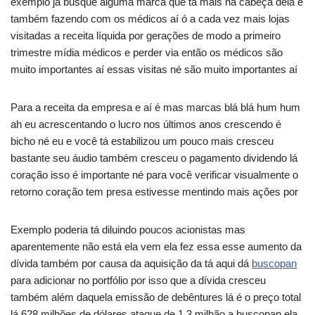
exemplo já busque alguma marca que tá mais na cabeça dela e
também fazendo com os médicos aí ó a cada vez mais lojas
visitadas a receita líquida por gerações de modo a primeiro
trimestre mídia médicos e perder via então os médicos são
muito importantes aí essas visitas né são muito importantes aí
Para a receita da empresa e aí é mas marcas blá blá hum hum
ah eu acrescentando o lucro nos últimos anos crescendo é
bicho né eu e você tá estabilizou um pouco mais cresceu
bastante seu áudio também cresceu o pagamento dividendo lá
coração isso é importante né para você verificar visualmente o
retorno coração tem presa estivesse mentindo mais ações por
Exemplo poderia tá diluindo poucos acionistas mas
aparentemente não está ela vem ela fez essa esse aumento da
dívida também por causa da aquisição da tá aqui dá
buscopan
para adicionar no portfólio por isso que a dívida cresceu
também além daquela emissão de debêntures lá é o preço total
lá 628 milhões de dólares ataque de 1,3 milhão a buscopan ela