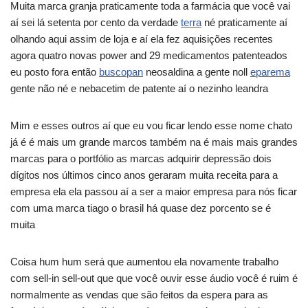
Muita marca granja praticamente toda a farmácia que você vai
aí sei lá setenta por cento da verdade
terra
né praticamente aí
olhando aqui assim de loja e aí ela fez aquisições recentes
agora quatro novas power and 29 medicamentos patenteados
eu posto fora então
buscopan
neosaldina a gente noll
eparema
gente não né e nebacetim de patente aí o nezinho leandra
Mim e esses outros aí que eu vou ficar lendo esse nome chato
já é é mais um grande marcos também na é mais mais grandes
marcas para o portfólio as marcas adquirir depressão dois
dígitos nos últimos cinco anos geraram muita receita para a
empresa ela ela passou aí a ser a maior empresa para nós ficar
com uma marca tiago o brasil há quase dez porcento se é
muita
Coisa hum hum será que aumentou ela novamente trabalho
com sell-in sell-out que que você ouvir esse áudio você é ruim é
normalmente as vendas que são feitos da espera para as