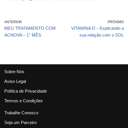
SIBUTRAMINA VEJA
AQUI OS PRÓS E
CONTRAS DESSE
PERIGOSO REMEDIO
ANTERIOR
PRÓXIMO
MEU TRATAMENTO COM
VITAMINA D – Explicando a
ACNOVA – 1° MÊS
sua relação com o SOL
Sobre Nós
Aviso Legal
Política de Privacidade
Termos e Condições
Trabalhe Conosco
Seja um Parceiro