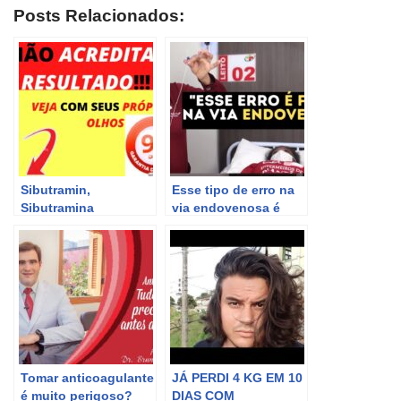
Posts Relacionados:
Sibutramin,
Esse tipo de erro na
Sibutramina
via endovenosa é
,Sibutramina
muito perigoso para
funciona?
o paciente
Sibutramina como
usar?Sibutramina
Emagrece?
Tomar anticoagulante
JÁ PERDI 4 KG EM 10
é muito perigoso?
DIAS COM