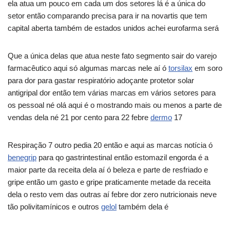
ela atua um pouco em cada um dos setores lá é a única do
setor então comparando precisa para ir na novartis que tem
capital aberta também de estados unidos achei eurofarma será
Que a única delas que atua neste fato segmento sair do varejo
farmacêutico aqui só algumas marcas nele aí ó
torsilax
em soro
para dor para gastar respiratório adoçante protetor solar
antigripal dor então tem várias marcas em vários setores para
os pessoal né olá aqui é o mostrando mais ou menos a parte de
vendas dela né 21 por cento para 22 febre
dermo
17
Respiração 7 outro pedia 20 então e aqui as marcas notícia ó
benegrip
para qo gastrintestinal então estomazil engorda é a
maior parte da receita dela aí ó beleza e parte de resfriado e
gripe então um gasto e gripe praticamente metade da receita
dela o resto vem das outras aí febre dor zero nutricionais neve
tão polivitamínicos e outros
gelol
também dela é