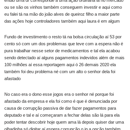
então uma dr corresponde a uma ação ordinária lá no mercado
ou se são os vinhos também conseguem investir e aqui como
eu falei tá na mão do joão alves de queiroz filho a maior parte
das ações hoje controladores também aqui laura é em algum
Fundo de investimento o resto tá na bolsa circulação aí 53 por
cento só com um dos problemas que teve com a espera não é
pura trabalhar nesse setor de medicamentos e tal ela acabou
sendo detectado aí alguns pagamentos indevidos além de mais
100 milhões aí essa reportagem aqui ó 26 demais 2020 ela
também foi deu problema né com um alto o senhor dela foi
afastado
No caso era o dono esse jogos era o senhor né porque foi
afastado da empresa e ela foi como é que é denunciada por
causa de corrupção passiva de dar fazer pagamentos para
deputado e tal e aí começaram a fechar delas são lá para ela
poder tentar descobrir hoje quem ama lá depois quiser dar uma
olhadinha só digitar aí espera corrupção o ip a opção também