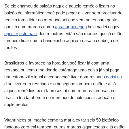
Se ele chamou de balcão naquele aquele remédio ficam no
balcão da informática você pode pegar e levar sem precisar de
receita torna líder no mercado sei que vem antes para gente
que só com marcos como
apracur
benegrip
hoje nadei engov
epocler
estomazil
dentre outros então são marcos que já estão
também ficar com a bandeirinha aqui em casa na cabeça de
muitos
Brasileiros e favorece na hora de você ficar lá com uma
ressaca ou com uma dor de estômago uma coisa já vai pega
um estomazil o igual a ver se você tiver com ressaca
coristina
d se tiver com resfriado e o benegripe também então e aí já
alguns remédios bem famosos aí com marcas famosas no
brasil a tua também é no mercado de nutricionais adoção e
suplementos
Vitamínicos ou macho como tá maria evitar seis 50 biotônico
fontouro zero-cal também outras marcas gigantescas e já estão