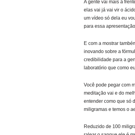
A gente vai mais à frent
elas vai já vai vir o áci
um vídeo só dela eu vou 
para essa apresentaçã
E com a mostrar também 
inovando sobre a fórmul
credibilidade para a gen
laboratório que como eu 
Você pode pegar com ma
meditação vai e do melh
entender como que só d
miligramas e temos o a
Reduzido de 100 miligra
ralear o sangue ele é m