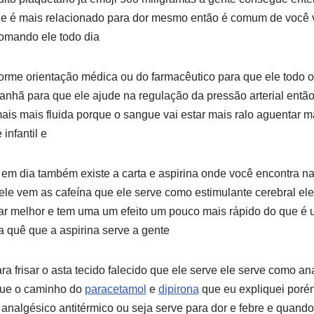
le é mais relacionado para dor mesmo então é comum de você ve
 tomando ele todo dia
orme orientação médica ou do farmacêutico para que ele todo o
anhã para que ele ajude na regulação da pressão arterial entã
mais mais fluida porque o sangue vai estar mais ralo aguentar m
infantil e
 em dia também existe a carta e aspirina onde você encontra na
ele vem as cafeína que ele serve como estimulante cerebral ele
r melhor e tem uma um efeito um pouco mais rápido do que é u
a quê que a aspirina serve a gente
a frisar o asta tecido falecido que ele serve ele serve como an
gue o caminho do
paracetamol
e
dipirona
que eu expliquei porém
 analgésico antitérmico ou seja serve para dor e febre e quando