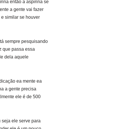
rina então a aspirina se
ente a gente vai fazer
 e similar se houver
e tá sempre pesquisando
uz que passa essa
de dela aquele
edicação ea mente ea
ha a gente precisa
lmente ele é de 500
 seja ele serve para
ender ele é um pouco