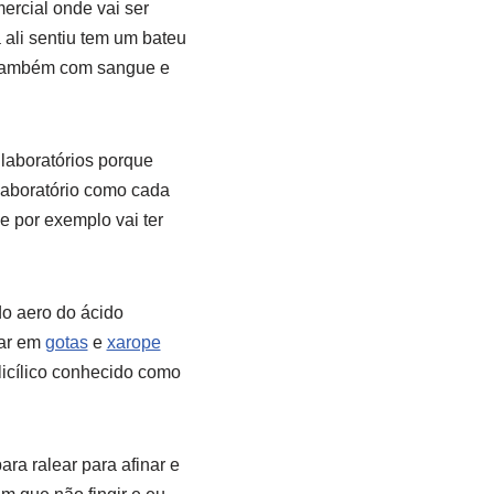
ercial onde vai ser
 ali sentiu tem um bateu
a também com sangue e
laboratórios porque
 laboratório como cada
e por exemplo vai ter
do aero do ácido
rar em
gotas
e
xarope
licílico conhecido como
ara ralear para afinar e