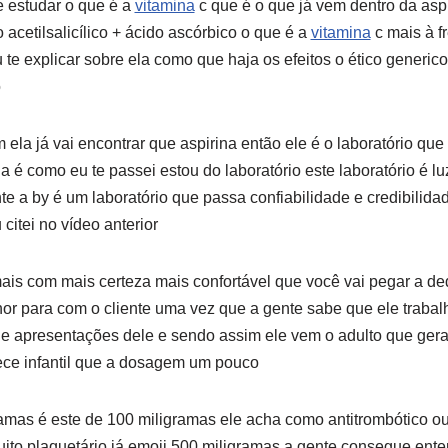
e estudar o que é a
vitamina
c que é o que já vem dentro da aspi
do acetilsalicílico + ácido ascórbico o que é a
vitamina
c mais à fr
te explicar sobre ela como que haja os efeitos o ético generico
o
ela já vai encontrar que aspirina então ele é o laboratório qu
a é como eu te passei estou do laboratório este laboratório é l
te a by é um laboratório que passa confiabilidade e credibilida
citei no vídeo anterior
is com mais certeza mais confortável que você vai pegar a d
or para com o cliente uma vez que a gente sabe que ele trabal
e apresentações dele e sendo assim ele vem o adulto que gera
ece infantil que a dosagem um pouco
mas é este de 100 miligramas ele acha como antitrombótico ou
uito plaquetário já emoji 500 miligramas a gente consegue ent