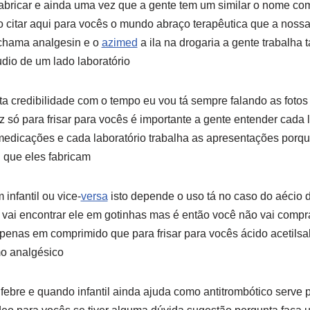
abricar e ainda uma vez que a gente tem um similar o nome com
o citar aqui para vocês o mundo abraço terapêutica que a nossa
chama analgesin e o
azimed
a ila na drogaria a gente trabalh
dio de um lado laboratório
 credibilidade com o tempo eu vou tá sempre falando as fotos 
 só para frisar para vocês é importante a gente entender cada
 medicações e cada laboratório trabalha as apresentações porqu
i que eles fabricam
infantil ou vice-
versa
isto depende o uso tá no caso do aécio 
ão vai encontrar ele em gotinhas mas é então você não vai comp
apenas em comprimido que para frisar para vocês ácido acetilsa
mo analgésico
 febre e quando infantil ainda ajuda como antitrombótico serve p