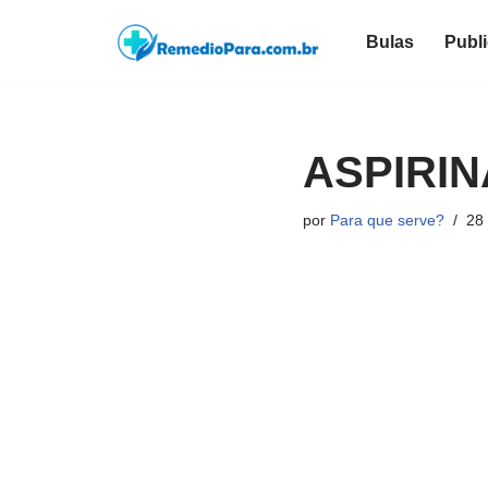
Bulas
Publ
Pular
para
o
conteúdo
ASPIRIN
por
Para que serve?
28