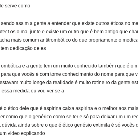
ele serve como
 sendo assim a gente a entender que existe outros éticos no m
rotect os o mal junto e existe um outro que é bem antigo que c
 acha mais comum antitrombótico do que propriamente o medica
 tem dedicação deles
rombótica e a gente tem um muito conhecido também que é o mel
 para que vocês é com tome conhecimento do nome para que 
stavam muito longe da realidade é muito rotineiro da gente e
o essa medida eu vou ver se a
é o ético dele que é aspirina caixa aspirina e o melhor aos ma
der como que o genérico como se ter e só para deixar um um re
dúvida ainda sobre o que é ético genésio extimila é só vocês 
 um vídeo explicando