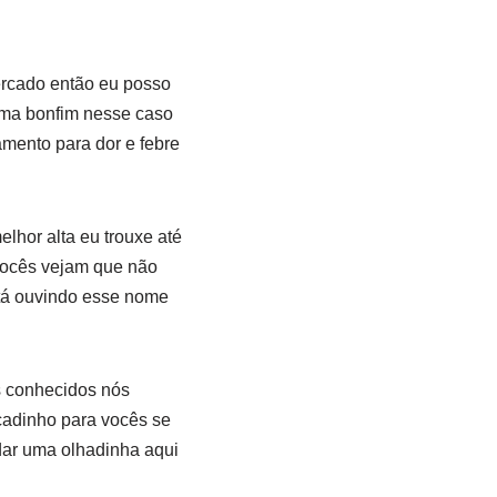
ercado então eu posso
hama bonfim nesse caso
mento para dor e febre
hor alta eu trouxe até
vocês vejam que não
stá ouvindo esse nome
is conhecidos nós
cadinho para vocês se
dar uma olhadinha aqui