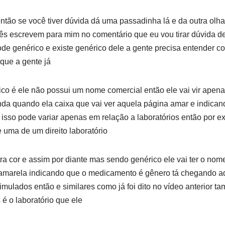
ntão se você tiver dúvida dá uma passadinha lá e da outra olha
cês escrevem para mim no comentário que eu vou tirar dúvida d
e genérico e existe genérico dele a gente precisa entender com
 que a gente já
co é ele não possui um nome comercial então ele vai vir apenas
inda quando ela caixa que vai ver aquela página amar e indic
isso pode variar apenas em relação a laboratórios então por e
e uma de um direito laboratório
a cor e assim por diante mas sendo genérico ele vai ter o nome 
amarela indicando que o medicamento é gênero tá chegando aq
mulados então e similares como já foi dito no vídeo anterior ta
é o laboratório que ele