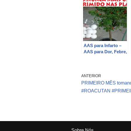
AAS para Infarto –
AAS para Dor, Febre,
Anti-inflamatório É o
mesmo AAS (ácido
acetil salicílico) ?
ANTERIOR
PRIMEIRO MÊS tomand
#ROACUTAN #PRIME
Sobre Nós