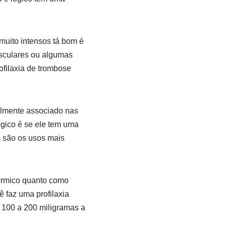
 muito intensos tá bom é
asculares ou algumas
ofilaxia de trombose
almente associado nas
ógico é se ele tem uma
s são os usos mais
térmico quanto como
 faz uma profilaxia
e 100 a 200 miligramas a