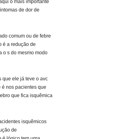
aqui o mais importante
sintomas de dor de
riado comum ou de febre
co é a redução de
iza o s do mesmo modo
 que ele já teve o avc
e é nos pacientes que
rebro que fica isquêmica
 acidentes isquêmicos
dução de
to é lógico tem uma