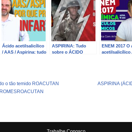
Ácido acetilsalicílico
ASPIRINA: Tudo
ENEM 2017 O 
/ AAS / Aspirina: tudo
sobre o ÁCIDO
acetilsalicílic
o que você quer
ACETILSALICÍLICO
(massa molar i
saber sobre esse
– AAS
180 g/mol), é
medicamento
sintetizado a p
o o tão temido ROACUTAN
ASPIRINA (ÁCI
IROMESROACUTAN
Trabalhe Conosco