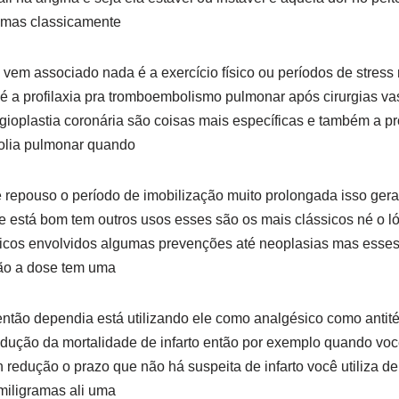
s mas classicamente
 vem associado nada é a exercício físico ou períodos de stress
é a profilaxia pra tromboembolismo pulmonar após cirurgias v
ioplastia coronária são coisas mais específicas e também a pr
olia pulmonar quando
 repouso o período de imobilização muito prolongada isso ger
te está bom tem outros usos esses são os mais clássicos né o l
áticos envolvidos algumas prevenções até neoplasias mas esse
ção a dose tem uma
então dependia está utilizando ele como analgésico como anti
edução da mortalidade de infarto então por exemplo quando você
 redução o prazo que não há suspeita de infarto você utiliza d
iligramas ali uma