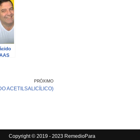
ácido
o AAS
gual a
artir
PRÓXIMO
DO ACETILSALICÍLICO)
Copyright © 2019 - 2023 RemedioPara