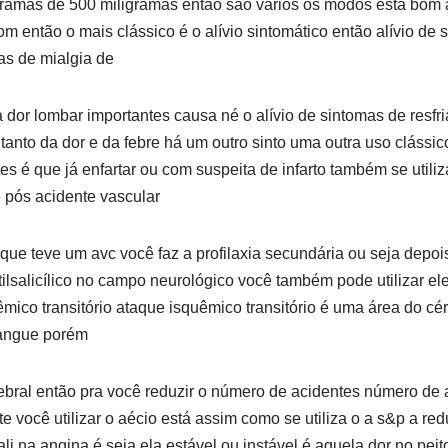
gramas de 500 miligramas então são vários os modos está bom 
m então o mais clássico é o alívio sintomático então alívio de 
as de mialgia de
ia dor lombar importantes causa né o alívio de sintomas de resf
 tanto da dor e da febre há um outro sinto uma outra uso clássi
es é que já enfartar ou com suspeita de infarto também se util
 pós acidente vascular
que teve um avc você faz a profilaxia secundária ou seja depois
ilsalicílico no campo neurológico você também pode utilizar el
mico transitório ataque isquêmico transitório é uma área do cé
angue porém
ebral então pra você reduzir o número de acidentes número de
nte você utilizar o aécio está assim como se utiliza o a s&p a re
li na angina é seja ela estável ou instável é aquela dor no pei