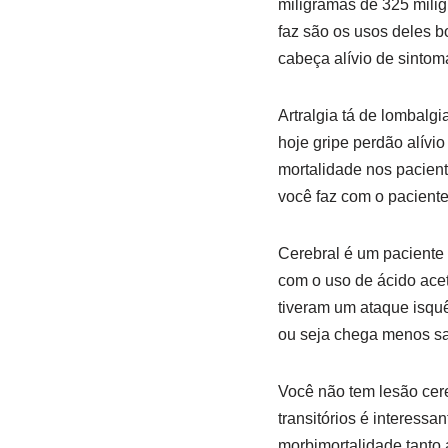
miligramas de 325 mili
faz são os usos deles bo
cabeça alívio de sintom
Artralgia tá de lombalg
hoje gripe perdão alívio
mortalidade nos pacient
você faz com o paciente
Cerebral é um paciente 
com o uso de ácido acet
tiveram um ataque isquê
ou seja chega menos s
Você não tem lesão cer
transitórios é interessa
morbimortalidade tanto a