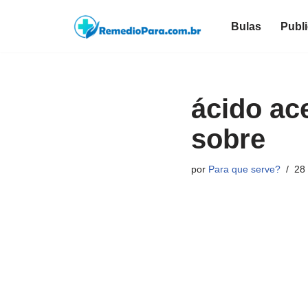
Bulas
Publ
Pular
para
o
conteúdo
ácido ace
sobre
por
Para que serve?
28