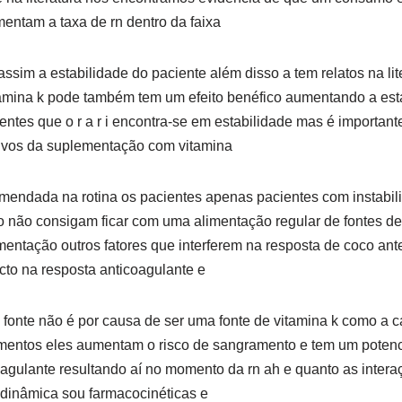
mentam a taxa de rn dentro da faixa
ssim a estabilidade do paciente além disso a tem relatos na lit
mina k pode também tem um efeito benéfico aumentando a est
ntes que o r a r i encontra-se em estabilidade mas é important
tivos da suplementação com vitamina
omendada na rotina os pacientes apenas pacientes com instabil
não consigam ficar com uma alimentação regular de fontes de
entação outros fatores que interferem na resposta de coco ant
to na resposta anticoagulante e
 fonte não é por causa de ser uma fonte de vitamina k como a
imentos eles aumentam o risco de sangramento e tem um poten
coagulante resultando aí no momento da rn ah e quanto as inte
dinâmica sou farmacocinéticas e