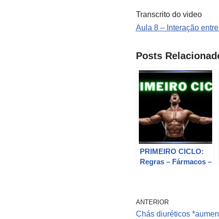
Transcrito do video
Aula 8 – Interação entr
Posts Relacionad
PRIMEIRO CICLO:
Regras – Fármacos –
Dose – Exames
(AULA #032)
ANTERIOR
Chás diuréticos *aumen