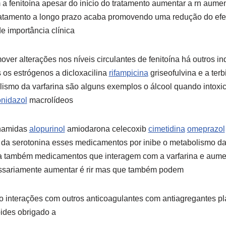
 fenitoína apesar do início do tratamento aumentar a rn aument
ratamento a longo prazo acaba promovendo uma redução do efei
e importância clínica
er alterações nos níveis circulantes de fenitoína há outros i
s os estrógenos a dicloxacilina
rifampicina
griseofulvina e a ter
lismo da varfarina são alguns exemplos o álcool quando intox
nidazol
macrolídeos
onamidas
alopurinol
amiodarona celecoxib
cimetidina
omeprazol
o da serotonina esses medicamentos por inibe o metabolismo da
e a também medicamentos que interagem com a varfarina e aume
sariamente aumentar é rir mas que também podem
 interações com outros anticoagulantes com antiagregantes pla
oides obrigado a