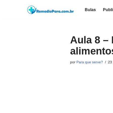
Bulas
Publ
Pular
para
o
conteúdo
Aula 8 –
alimento
por
Para que serve?
23 