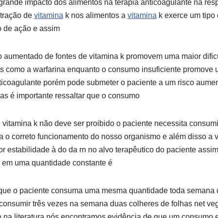
grande impacto dos alimentos na terapia anticoagulante na res
tração de
vitamina
k nos alimentos a
vitamina
k exerce um tipo
o de ação e assim
umentado de fontes de vitamina k promovem uma maior dificul
es como a warfarina enquanto o consumo insuficiente promove u
anticoagulante porém pode submeter o paciente a um risco aume
as é importante ressaltar que o consumo
 vitamina k não deve ser proibido o paciente necessita consumi
ra o correto funcionamento do nosso organismo e além disso a 
or estabilidade à do da rn no alvo terapêutico do paciente assi
s em uma quantidade constante é
 que o paciente consuma uma mesma quantidade toda semana d
consumir três vezes na semana duas colheres de folhas net ve
e na literatura nós encontramos evidência de que um consumo es