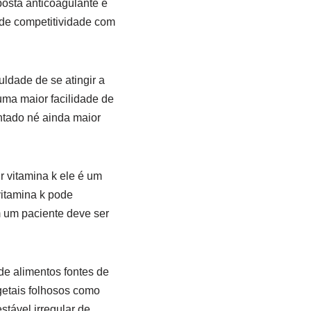
posta anticoagulante é
 de competitividade com
dade de se atingir a
ma maior facilidade de
ntado né ainda maior
r vitamina k ele é um
vitamina k pode
m um paciente deve ser
e alimentos fontes de
getais folhosos como
tável irregular de