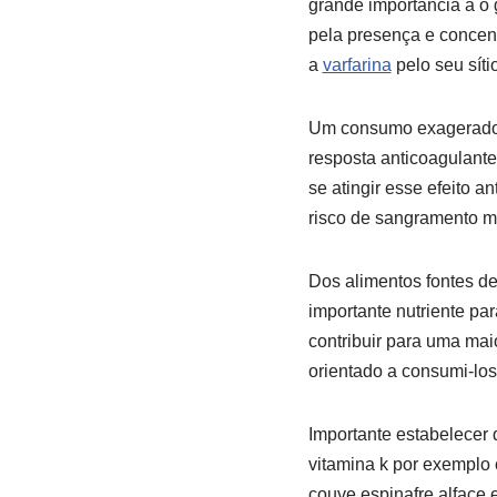
grande importância a o 
pela presença e concen
a
varfarina
pelo seu síti
Um consumo exagerado a
resposta anticoagulant
se atingir esse efeito 
risco de sangramento m
Dos alimentos fontes de
importante nutriente pa
contribuir para uma mai
orientado a consumi-lo
Importante estabelecer
vitamina k por exemplo 
couve espinafre alface 