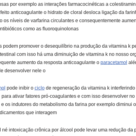
sas por exemplo as interações farmacocinéticas a colestirami
feito anticoagulante o hidrato de cloral desloca ligação da fari
 os níveis de varfarina circulantes e consequentemente aumen
ntibióticos como as fluoroquinolonas
as podem promover o desequilíbrio na produção da vitamina k pe
intestinal com isso há uma diminuição de vitamina k no nosso o
equente aumento da resposta anticoagulante o
paracetamol
alé
e desenvolver nele o
mol
pode inibir o
ciclo
de regeneração da vitamina k interferindo
l para ativar fatores pró-coagulantes e com isso desenvolver no
 e os indutores do metabolismo da farina por exemplo diminui o
dicamentos que interagem
l né intoxicação crônica por álcool pode levar uma redução da 