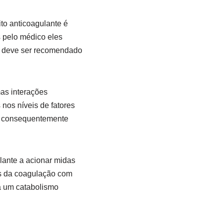
to anticoagulante é
 pelo médico eles
o deve ser recomendado
mas interações
nos níveis de fatores
 e consequentemente
lante a acionar midas
res da coagulação com
a um catabolismo