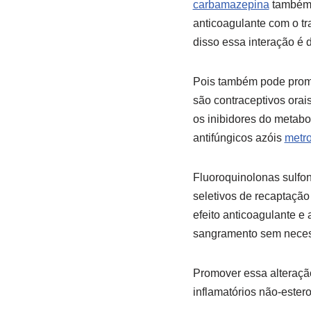
carbamazepina
também a
anticoagulante com o t
disso essa interação é d
Pois também pode promov
são contraceptivos orai
os inibidores do metabo
antifúngicos azóis
metro
Fluoroquinolonas sulf
seletivos de recaptaçã
efeito anticoagulante 
sangramento sem neces
Promover essa alteração
inflamatórios não-ester