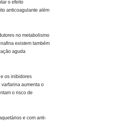
ar o efeito
to anticoagulante além
ndutores no metabolismo
binafina existem também
icação aguda
e os inibidores
 varfarina aumenta o
ntam o risco de
quetários e com anti-