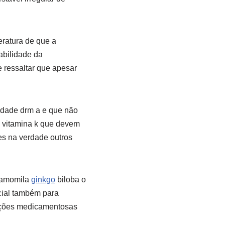
eratura de que a
abilidade da
e ressaltar que apesar
idade drm a e que não
 vitamina k que devem
es na verdade outros
 camomila
ginkgo
biloba o
cial também para
rações medicamentosas