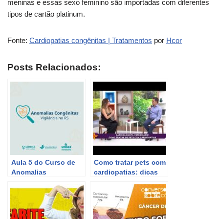
meninas e essas sexo feminino são importadas com diferentes
tipos de cartão platinum.
Fonte:
Cardiopatias congênitas | Tratamentos
por
Hcor
Posts Relacionados:
Aula 5 do Curso de
Como tratar pets com
Anomalias
cardiopatias: dicas
Congênitas: Defeitos
de um cardiologista
de Tubo Neural I
veterinário