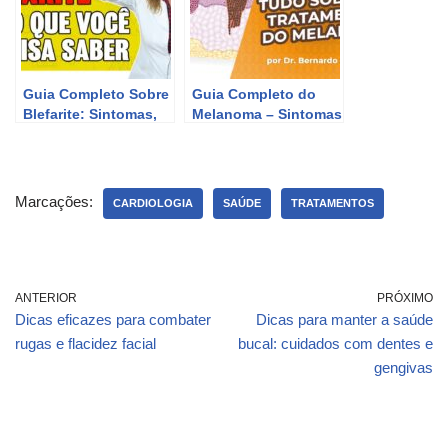
Guia Completo Sobre
Guia Completo do
Blefarite: Sintomas,
Melanoma – Sintomas
Causas e
e Tratamentos do
Tratamentos
Câncer de Pele
Marcações:
CARDIOLOGIA
SAÚDE
TRATAMENTOS
ANTERIOR
PRÓXIMO
Dicas eficazes para combater
Dicas para manter a saúde
rugas e flacidez facial
bucal: cuidados com dentes e
gengivas