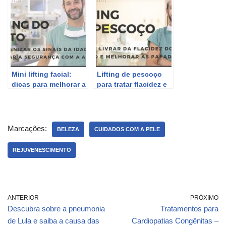
Mini lifting facial:
Lifting de pescoço
dicas para melhorar a
para tratar flacidez e
flacidez do rosto.
rejuvenescimento
facial.
Marcações:
BELEZA
CUIDADOS COM A PELE
REJUVENESCIMENTO
ANTERIOR
PRÓXIMO
Descubra sobre a pneumonia
Tratamentos para
de Lula e saiba a causa das
Cardiopatias Congênitas –