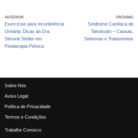
Cicatrizes e Celulites
potente.
– Dr. Lucas Fustinoni
ANTERIOR
PRÓXIMO
Exercícios para Incontinência
Síndrome Cardíaca de
Urinária: Dicas da Dra.
Takotsubo – Causas,
Simone Stelter em
Sintomas e Tratamentos
Fisioterapia Pélvica
Sobre Nós
Aviso Legal
Política de Privacidade
Termos e Condições
Trabalhe Conosco