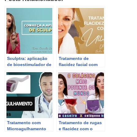
Sculptra: aplicação
Tratamento de
de bioestimulador de
flacidez facial com
colágeno para rugas
Ultraformer 3.
e flacidez facial
Tratamento com
Tratamento de rugas
Microagulhamento
e flacidez com o
para Estrias, Flacidez,
colágeno mais