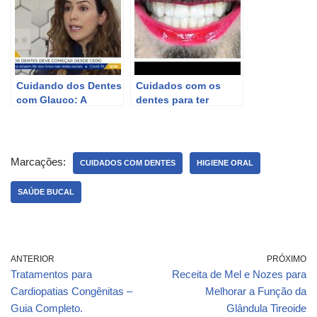
Cuidando dos Dentes
Cuidados com os
com Glauco: A
dentes para ter
Importância da Saúde
dentes brancos.
Bucal
Marcações:
CUIDADOS COM DENTES
HIGIENE ORAL
SAÚDE BUCAL
ANTERIOR
PRÓXIMO
Tratamentos para
Receita de Mel e Nozes para
Cardiopatias Congênitas –
Melhorar a Função da
Guia Completo.
Glândula Tireoide