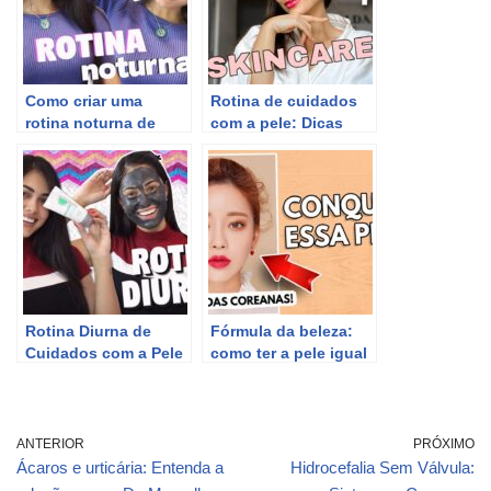
Como criar uma
Rotina de cuidados
rotina noturna de
com a pele: Dicas
cuidados com a pele
essenciais para
para ficar linda –
manter a saúde e
dicas de beleza.
beleza.
Rotina Diurna de
Fórmula da beleza:
Cuidados com a Pele
como ter a pele igual
para Ficar mais
das coreanas por
Bonita
Peter Liu
ANTERIOR
PRÓXIMO
Ácaros e urticária: Entenda a
Hidrocefalia Sem Válvula: