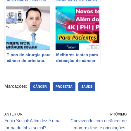
Diagnóstico do
de próstata: saiba
Câncer de Próstata
mais
Tipos de cirurgia para
Melhores testes para
câncer de próstata:
detecção de câncer
saiba mais
de próstata: PHI, 4K e
Decipher. Saiba mais.
Marcações:
CÂNCER
PROSTATA
SAÚDE
ANTERIOR
PRÓXIMO
Fobia Social: A timidez é uma
Convivendo com o câncer de
forma de fobia social? |
mama: dicas e orientações.