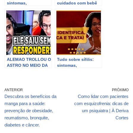
sintomas,
cuidados com bebê
tratamentos e
com catapora: saiba
possíveis
mais
complicações graves.
ALEMAO TROLLOU O
Tudo sobre sífilis:
ASTRO NO MEIO DA
sintomas,
ENTREVISTA! –
tratamentos e
RAZAH ENTREVISTA
prevenção #SanarFlix
ANTERIOR
PRÓXIMO
Descubra os benefícios da
Como lidar com pacientes
manga para a saúde:
com esquizofrenia: dicas de
prevenção de obesidade,
um psiquiatra | À Deriva
reumatismo, bronquite,
Cortes
diabetes e câncer.