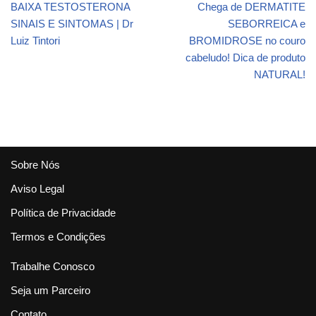
BAIXA TESTOSTERONA
Chega de DERMATITE
SINAIS E SINTOMAS | Dr
SEBORREICA e
Luiz Tintori
BROMIDROSE no couro
cabeludo! Dica de produto
NATURAL!
Sobre Nós
Aviso Legal
Política de Privacidade
Termos e Condições
Trabalhe Conosco
Seja um Parceiro
Contato