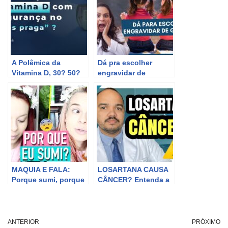
A Polêmica da
Dá pra escolher
Vitamina D, 30? 50?
engravidar de
Mais? Qual o valor
Gêmeos? Dra Maira
ideal? Entenda o
de La Rocque
porquê
MAQUIA E FALA:
LOSARTANA CAUSA
Porque sumi, porque
CÂNCER? Entenda a
não falo mais sobre
POLÊMICA NOTÍCIA
depress@o, lados
DOS JORNAIS
negativos de ser
blogueira
ANTERIOR
PRÓXIMO