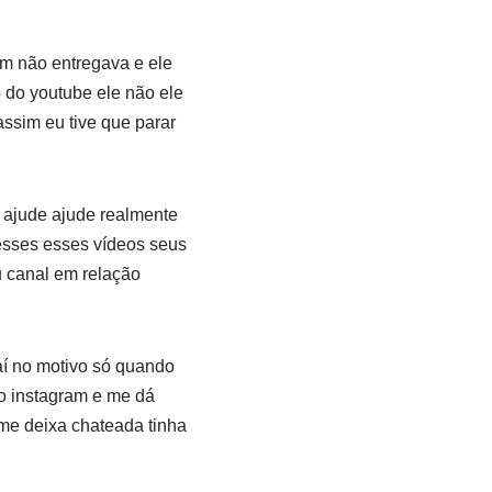
ém não entregava e ele
 do youtube ele não ele
ssim eu tive que parar
e ajude ajude realmente
esses esses vídeos seus
u canal em relação
aí no motivo só quando
 o instagram e me dá
 me deixa chateada tinha