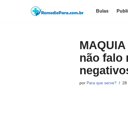
Bulas
Publ
Pular
para
o
conteúdo
MAQUIA 
não falo
negativo
por
Para que serve?
28