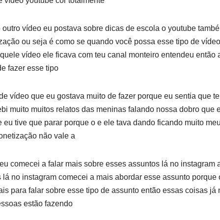
de vídeo youtube cor totalmente
 outro vídeo eu postava sobre dicas de escola o youtube tamb
zação ou seja é como se quando você possa esse tipo de vídeo
ele vídeo ele ficava com teu canal monteiro entendeu então a
de fazer esse tipo
de vídeo que eu gostava muito de fazer porque eu sentia que t
ebi muito muitos relatos das meninas falando nossa dobro que 
eu tive que parar porque o e ele tava dando ficando muito me
onetização não vale a
u comecei a falar mais sobre esses assuntos lá no instagram 
s lá no instagram comecei a mais abordar esse assunto porque
s para falar sobre esse tipo de assunto então essas coisas já
essoas estão fazendo