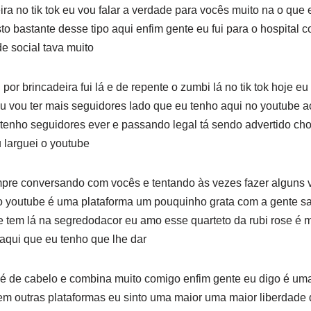
ira no tik tok eu vou falar a verdade para vocês muito na o que
to bastante desse tipo aqui enfim gente eu fui para o hospital 
e social tava muito
or brincadeira fui lá e de repente o zumbi lá no tik tok hoje e
u vou ter mais seguidores lado que eu tenho aqui no youtube ac
tenho seguidores ever e passando legal tá sendo advertido cho
 larguei o youtube
mpre conversando com vocês e tentando às vezes fazer alguns 
o youtube é uma plataforma um pouquinho grata com a gente s
e tem lá na segredodacor eu amo esse quarteto da rubi rose é 
aqui que eu tenho que lhe dar
né de cabelo e combina muito comigo enfim gente eu digo é uma
em outras plataformas eu sinto uma maior uma maior liberdade d