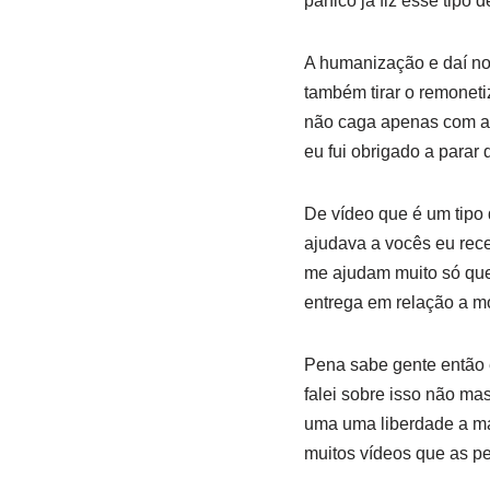
pânico já fiz esse tipo 
A humanização e daí no
também tirar o remoneti
não caga apenas com aqu
eu fui obrigado a parar 
De vídeo que é um tipo 
ajudava a vocês eu rec
me ajudam muito só que 
entrega em relação a m
Pena sabe gente então e
falei sobre isso não ma
uma uma liberdade a mai
muitos vídeos que as p