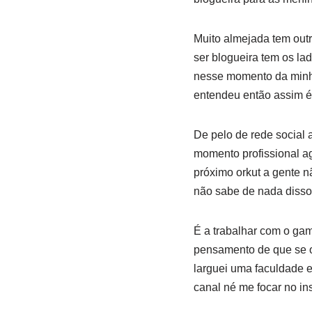
Muito almejada tem out
ser blogueira tem os l
nesse momento da minha 
entendeu então assim é 
De pelo de rede social 
momento profissional a
próximo orkut a gente nã
não sabe de nada disso
É a trabalhar com o gam
pensamento de que se o
larguei uma faculdade e
canal né me focar no 