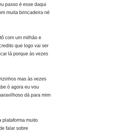
 eu passo é esse daqui
com muita brincadeira né
u tô com um milhão e
redito que logo vai ser
car lá porque às vezes
vizinhos mas às vezes
abe ó agora eu vou
maravilhoso dá para mim
 plataforma muito
e falar sobre