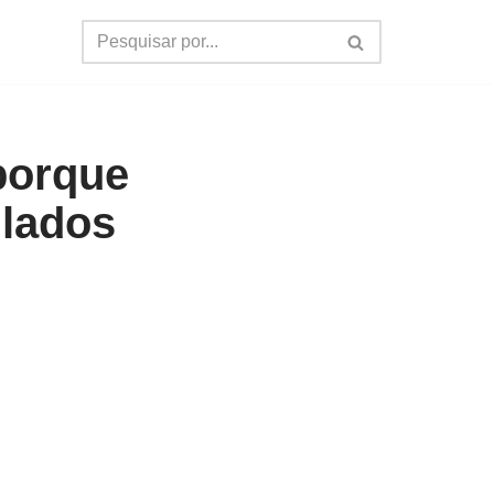
porque
 lados