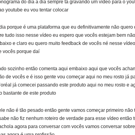
onograma do dia a dia sempre tá gravando um vídeo para o yo
o youtube eu vou tentar colocar
dia porque é uma plataforma que eu definitivamente não quero 
bre tudo isso nesse vídeo eu espero que vocês estejam bem não
baixo e claro eu quero muito feedback de vocês né nesse vídeo 
e vocês porque daí
ando sozinho então comenta aqui embaixo aqui que vocês acham
ão de vocês e é isso gente vou começar aqui no meu rosto já p
a l’oréal já comecei passando este produto aqui no meu rosto e 
o bastante de este produto
ele não é tão pesado então gente vamos começar primeiro não t
 sabe não fiz nenhum roteiro de verdade para esse vídeo então t
achola agora para conversar com vocês vamos conversar sobre 
nas agora é uma profissão