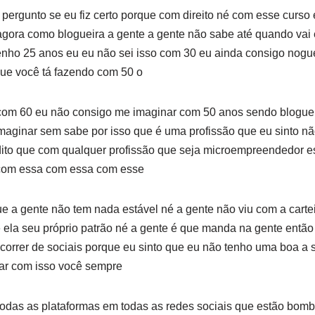
pergunto se eu fiz certo porque com direito né com esse curso
 agora como blogueira a gente a gente não sabe até quando va
nho 25 anos eu eu não sei isso com 30 eu ainda consigo nogue
ue você tá fazendo com 50 o
com 60 eu não consigo me imaginar com 50 anos sendo blogueir
maginar sem sabe por isso que é uma profissão que eu sinto nã
ito que com qualquer profissão que seja microempreendedor es
 com essa com essa com esse
e a gente não tem nada estável né a gente não viu com a carte
 ela seu próprio patrão né a gente é que manda na gente então
correr de sociais porque eu sinto que eu não tenho uma boa a 
har com isso você sempre
todas as plataformas em todas as redes sociais que estão bom