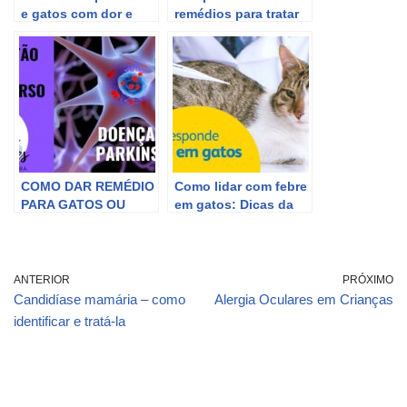
e gatos com dor e
remédios para tratar
inflamação:
displasia, dor na pata
Meloxicam.
e problemas de
coluna em cães e
gatos.
COMO DAR REMÉDIO
Como lidar com febre
PARA GATOS OU
em gatos: Dicas da
CÃES
Petz.
ANTERIOR
PRÓXIMO
Candidíase mamária – como
Alergia Oculares em Crianças
identificar e tratá-la