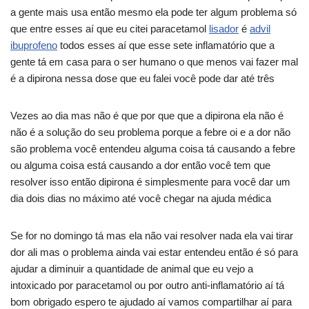
a gente mais usa então mesmo ela pode ter algum problema só
que entre esses aí que eu citei paracetamol
lisador
é
advil
ibuprofeno
todos esses aí que esse sete inflamatório que a
gente tá em casa para o ser humano o que menos vai fazer mal
é a dipirona nessa dose que eu falei você pode dar até três
Vezes ao dia mas não é que por que que a dipirona ela não é
não é a solução do seu problema porque a febre oi e a dor não
são problema você entendeu alguma coisa tá causando a febre
ou alguma coisa está causando a dor então você tem que
resolver isso então dipirona é simplesmente para você dar um
dia dois dias no máximo até você chegar na ajuda médica
Se for no domingo tá mas ela não vai resolver nada ela vai tirar
dor ali mas o problema ainda vai estar entendeu então é só para
ajudar a diminuir a quantidade de animal que eu vejo a
intoxicado por paracetamol ou por outro anti-inflamatório aí tá
bom obrigado espero te ajudado aí vamos compartilhar aí para