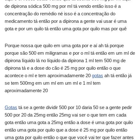
de dipirona sódica 500 mg por ml tá vendo então isso é a
concentração do remédio né isso é a concentração do
medicamento tá então por a dipirona a gente vai usar é uma
gota e por um quilo tá então uma gota por quilo mas por quê
Porque nossa que quilo em uma gota por e aí ah tá porque
porque são 500 em miligramas e por o ml tá então em um ml de
dipirona líquido lá no líquido da dipirona 1 ml tem 500 mg de
dipirona tá e a dose do cão é 25 mg por quilo então o que
acontece o ml e tem aproximadamente 20
gotas
ah tá então já
se tem 500mg em um ml em um ml e 1 ml tem
aproximadamente 20
Gotas
tá se a gente dividir 500 por 10 daria 50 se a gente pedir
500 por 20 da 25mg então 25mg vai ser o que tem em cada
gota então uma gota a 25mg então a dose é uma gota por quilo
então uma gota por quilo que a dose é 25 mg por quilo então
uma gota por quilo então o que que você vai ter que fazer antes