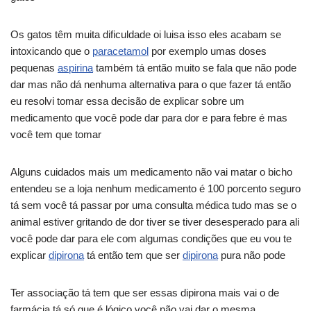
Os gatos têm muita dificuldade oi luisa isso eles acabam se
intoxicando que o
paracetamol
por exemplo umas doses
pequenas
aspirina
também tá então muito se fala que não pode
dar mas não dá nenhuma alternativa para o que fazer tá então
eu resolvi tomar essa decisão de explicar sobre um
medicamento que você pode dar para dor e para febre é mas
você tem que tomar
Alguns cuidados mais um medicamento não vai matar o bicho
entendeu se a loja nenhum medicamento é 100 porcento seguro
tá sem você tá passar por uma consulta médica tudo mas se o
animal estiver gritando de dor tiver se tiver desesperado para ali
você pode dar para ele com algumas condições que eu vou te
explicar
dipirona
tá então tem que ser
dipirona
pura não pode
Ter associação tá tem que ser essas dipirona mais vai o de
farmácia tá só que é lógico você não vai dar o mesma