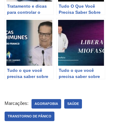
Tratamento e dicas
Tudo O Que Você
para controlar o
Precisa Saber Sobre
transtorno do pânico
Câncer de Pênis –
e ataques de pânico
Causas, Sintomas e
Tratamento.
Tudo o que você
Tudo o que você
precisa saber sobre
precisa saber sobre
Doenças Autoimunes.
liberação miofascial
para o músculo
trapézio
Marcações:
AGORAFOBIA
SAÚDE
TRANSTORNO DE PÂNICO