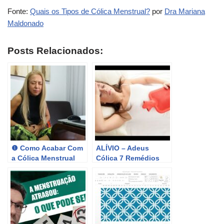
Fonte:
Quais os Tipos de Cólica Menstrual?
por
Dra Mariana
Maldonado
Posts Relacionados:
❶ Como Acabar Com
ALÍVIO – Adeus
a Cólica Menstrual
Cólica 7 Remédios
Rápido – TPM –
Caseiros para Cólica
Período Menstrual –
Menstrual intestinal e
Vanderléa Coelho
abdominal