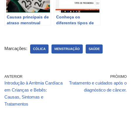
Causas principais de
Conheça os
atraso menstrual
diferentes tipos de
quando o teste de
pneumonia – Causas,
gravidez dá negativo
sintomas e
tratamentos.
Marcações:
CÓLICA
MENSTRUAÇÃO
SAÚDE
ANTERIOR
PRÓXIMO
Introdução à Arritmia Cardíaca
Tratamento e cuidados após o
em Crianças e Bebês:
diagnóstico de câncer.
Causas, Sintomas e
Tratamentos