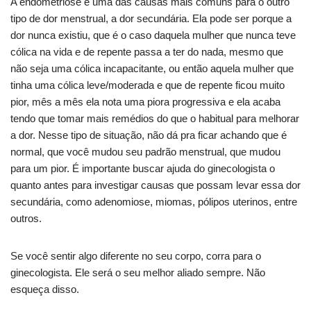
A endometriose é uma das causas mais comuns para o outro
tipo de dor menstrual, a dor secundária. Ela pode ser porque a
dor nunca existiu, que é o caso daquela mulher que nunca teve
cólica na vida e de repente passa a ter do nada, mesmo que
não seja uma cólica incapacitante, ou então aquela mulher que
tinha uma cólica leve/moderada e que de repente ficou muito
pior, mês a mês ela nota uma piora progressiva e ela acaba
tendo que tomar mais remédios do que o habitual para melhorar
a dor. Nesse tipo de situação, não dá pra ficar achando que é
normal, que você mudou seu padrão menstrual, que mudou
para um pior. É importante buscar ajuda do ginecologista o
quanto antes para investigar causas que possam levar essa dor
secundária, como adenomiose, miomas, pólipos uterinos, entre
outros.
Se você sentir algo diferente no seu corpo, corra para o
ginecologista. Ele será o seu melhor aliado sempre. Não
esqueça disso.