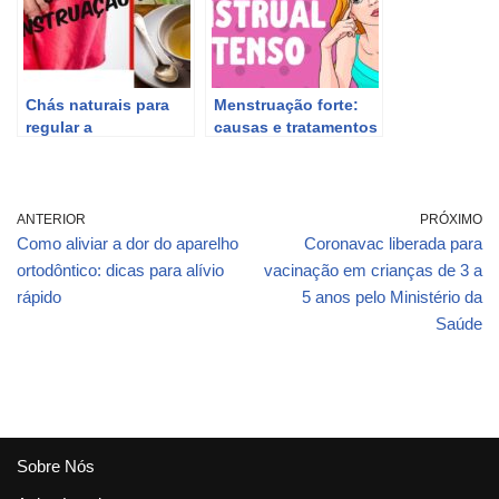
Chás naturais para
Menstruação forte:
regular a
causas e tratamentos
menstruação
para o fluxo
menstrual intenso.
ANTERIOR
PRÓXIMO
Como aliviar a dor do aparelho
Coronavac liberada para
ortodôntico: dicas para alívio
vacinação em crianças de 3 a
rápido
5 anos pelo Ministério da
Saúde
Sobre Nós