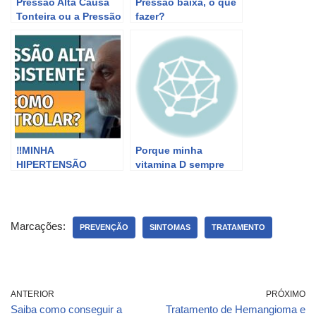
Pressão Alta Causa
Pressão baixa, o que
Tonteira ou a Pressão
fazer?
Baixa Que Causa
Tontura
‼MINHA
Porque minha
HIPERTENSÃO
vitamina D sempre
(PRESSÃO ALTA)
está baixa? O que
NÃO BAIXA: O QUE
causa vitamina D
FAZER?
baixa?
Marcações:
PREVENÇÃO
SINTOMAS
TRATAMENTO
ANTERIOR
PRÓXIMO
Saiba como conseguir a
Tratamento de Hemangioma e