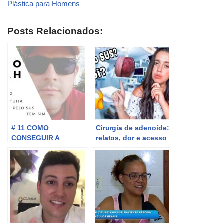
Plástica para Homens
Posts Relacionados:
# 11 COMO
Cirurgia de adenoide:
CONSEGUIR A
relatos, dor e acesso
RITALINA VENVANSE
pelo SUS
CONCERTA PELO
SUS 3 DICAS
INPORTANTES