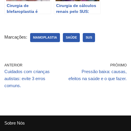
Cirurgia de
Cirurgia de cálculos
blefaroplastia é
renais pelo SUS:
coberta pelo SUS?
tempo de espera para
pacientes.
Marcações:
MAMOPLASTIA
SAÚDE
SUS
ANTERIOR
PRÓXIMO
Cuidados com crianças
Pressão baixa: causas,
autistas: evite 3 erros
efeitos na saúde e o que fazer.
comuns.
Sobre Nós