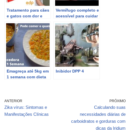
Tratamento para cães
Vermífugo completo e
e gatos com dor e
acessível para cuidar
inflamação:
da saúde do seu
Meloxicam.
animal
Emagreça até 5kg em
Inibidor DPP 4
1 semana com dieta
low carb deliciosa e
acessível
ANTERIOR
PRÓXIMO
Zika vírus: Sintomas e
Calculando suas
Manifestações Clínicas
necessidades diárias de
carboidratos e gorduras com
dicas da Iridium