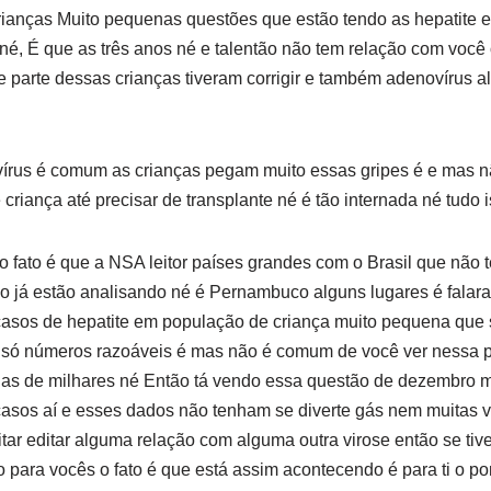
rianças Muito pequenas questões que estão tendo as hepatite e
é, É que as três anos né e talentão não tem relação com você 
 parte dessas crianças tiveram corrigir e também adenovírus a
írus é comum as crianças pegam muito essas gripes é e mas 
e criança até precisar de transplante né é tão internada né tudo 
ção fato é que a NSA leitor países grandes com o Brasil que nã
o já estão analisando né é Pernambuco alguns lugares é fala
asos de hepatite em população de criança muito pequena que s
só números razoáveis é mas não é comum de você ver nessa p
nas de milhares né Então tá vendo essa questão de dezembro 
casos aí e esses dados não tenham se diverte gás nem muitas ve
ar editar alguma relação com alguma outra virose então se ti
para vocês o fato é que está assim acontecendo é para ti o po