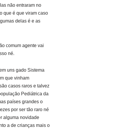
las não entraram no
o que é que viram caso
lgumas delas é e as
não comum agente vai
isso né.
o tem uns gado Sistema
ram que vinham
ão casos raros e talvez
opulação Pediátrica da
mas países grandes o
zes por ser tão raro né
ver alguma novidade
nto a de crianças mais o