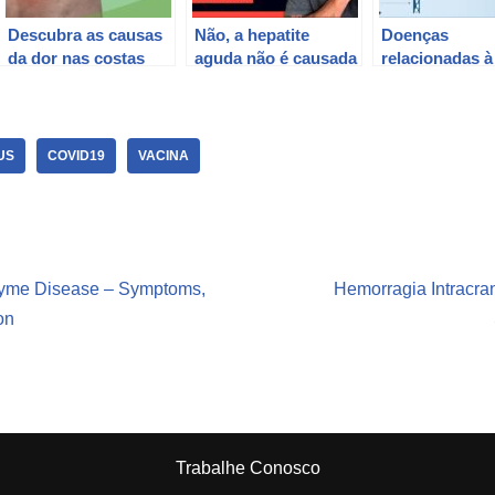
Descubra as causas
Não, a hepatite
Doenças
da dor nas costas
aguda não é causada
relacionadas à
relacionadas ao
pela vacina. Saiba
obesidade.
quadril.
mais aqui
US
COVID19
VACINA
Lyme Disease – Symptoms,
Hemorragia Intracra
on
Trabalhe Conosco