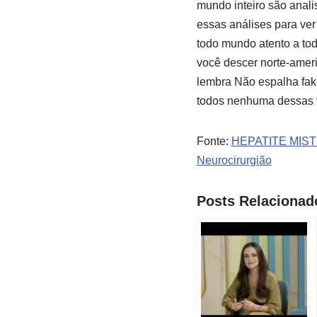
mundo inteiro são anal
essas análises para ver
todo mundo atento a tod
você descer norte-ameri
lembra Não espalha fa
todos nenhuma dessas v
Fonte:
HEPATITE MIS
Neurocirurgião
Posts Relacionad