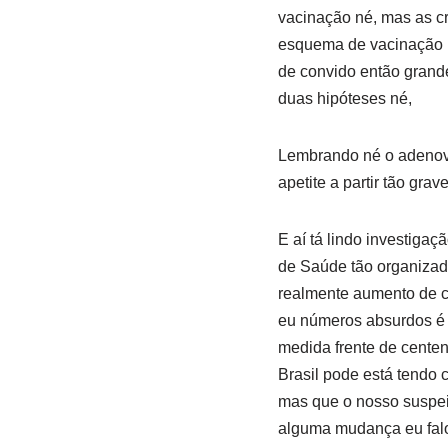
vacinação né, mas as c
esquema de vacinação n
de convido então grande
duas hipóteses né,
Lembrando né o adenov
apetite a partir tão grav
E aí tá lindo investiga
de Saúde tão organizad
realmente aumento de c
eu números absurdos é 
medida frente de cente
Brasil pode está tendo 
mas que o nosso suspeit
alguma mudança eu falo 