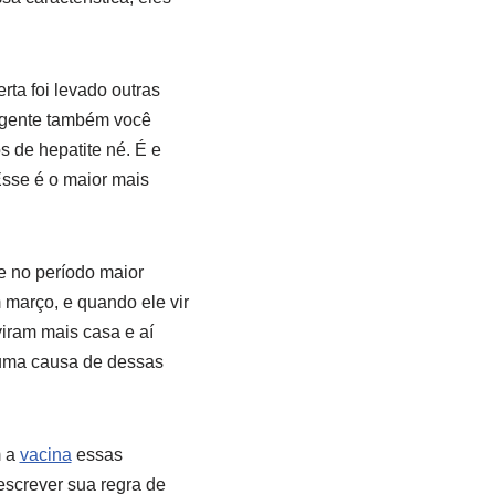
ta foi levado outras
a gente também você
 de hepatite né. É e
sse é o maior mais
e no período maior
 março, e quando ele vir
iram mais casa e aí
 uma causa de dessas
m a
vacina
essas
escrever sua regra de