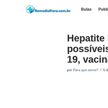
Bulas
Publ
Pular
para
o
conteúdo
Hepatite
possívei
19, vaci
por
Para que serve?
5 