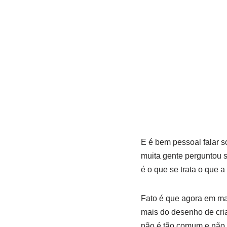
E é bem pessoal falar s
muita gente perguntou 
é o que se trata o que a
Fato é que agora em mar
mais do desenho de cria
não é tão comum e não 