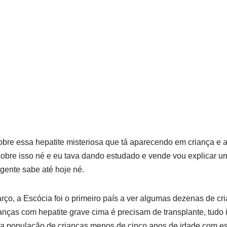
obre essa hepatite misteriosa que tá aparecendo em criança e 
sobre isso né e eu tava dando estudado e vende vou explicar 
 gente sabe até hoje né.
ço, a Escócia foi o primeiro país a ver algumas dezenas de cr
nças com hepatite grave cima é precisam de transplante, tudo 
a população de crianças menos de cinco anos de idade com essa