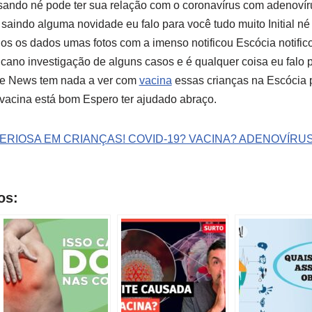
isando né pode ter sua relação com o coronavírus com adenoví
 saindo alguma novidade eu falo para você tudo muito Initial né
os os dados umas fotos com a imenso notificou Escócia notificou
cano investigação de alguns casos e é qualquer coisa eu falo 
ke News tem nada a ver com
vacina
essas crianças na Escócia 
acina está bom Espero ter ajudado abraço.
TERIOSA EM CRIANÇAS! COVID-19? VACINA? ADENOVÍRU
os: