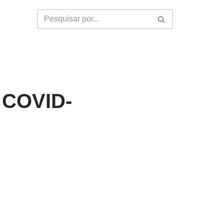
:
à COVID-