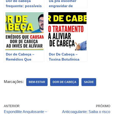
Dor de cabeça
Dá pra escolher
frequente: possíveis
engravidar de
causas e tratamentos
Gêmeos? Dra Maira
de La Rocque
Dor de Cabeça –
Dor De Cabeça –
Remédios Que
Toxina Botulínica
Causam Dor de
Para Dor De Cabeça
Cabeça
(Enxaqueca)
Marcações:
BEM-ESTAR
DOR DE CABEÇA
SAÚDE
ANTERIOR
PRÓXIMO
Espondilite Anquilosante –
Anticoagulante: Saiba o risco