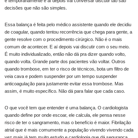
e temporariamente e aí depois vai conversar discutir tão são
decisões que não são simples.
Essa balança é feita pelo médico assistente quando ele decidiu
de coagular, quando tentou recorrência que chega para gente, a
gente resolve com o procedimento cirúrgico. Não é o mais
comum de acontecer. E aí depois vai discutir com o seu meio.
É muito individualizado, então não dá pra dizer quando volto,
quando volta. Grande parte dos pacientes vão voltar. Outros
quando trombose, em ter o risco de técnicos, bota um filtro de
veia cava e podem suspender por um tempo suspender
anticoagulação para justamente evitar essa trombose. Mas
assim, é muito específico. Não dá para falar que cada caso.
O que você tem que entender é uma balança. O cardiologista
quando define por onde escoar, ele calcula, ele pensa nesse
risco de ter o sangramento, mas o benefício é maior. Fibrilação
atrial que é mais comumente a população vivendo vivendo cada
vez mais já tem muito estudo e cardiologia que dá segurança