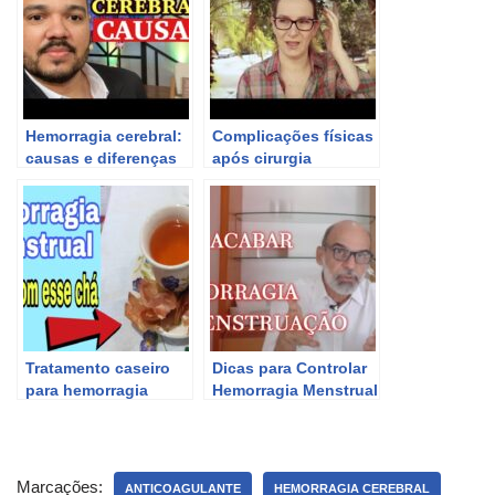
Hemorragia cerebral:
Complicações físicas
causas e diferenças
após cirurgia
entre trauma e
cerebral: tumor,
aneurisma.
angioma cavernoso e
dano cerebral.
Tratamento caseiro
Dicas para Controlar
para hemorragia
Hemorragia Menstrual
menstrual: dicas e
remédios naturais
Marcações:
ANTICOAGULANTE
HEMORRAGIA CEREBRAL