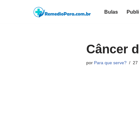
Bulas
Publ
Pular
para
o
conteúdo
Câncer d
por
Para que serve?
27 