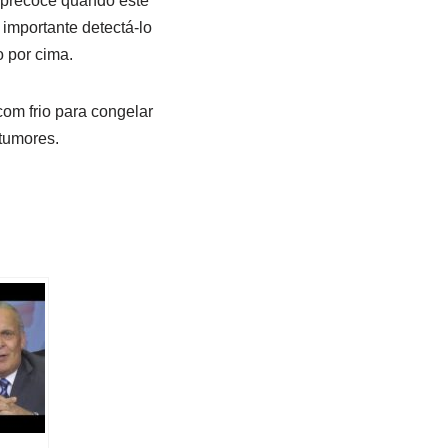
 precoce quando este
importante detectá-lo
 por cima.
om frio para congelar
 tumores.