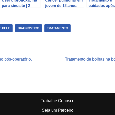
Usei Ciprofloxacina
Câncer pulmonar em
Tratamento e
para sinusite | 2
jovem de 18 anos:
cuidados após
meses depois tive
diagnóstico e
diagnóstico de
diagnóstico de
tratamento.
câncer.
câncer de pele | Tem
relação?
E PELE
DIAGNÓSTICO
TRATAMENTO
o pós-operatório.
Tratamento de bolhas na bo
Trabalhe Conosco
Seja um Parceiro