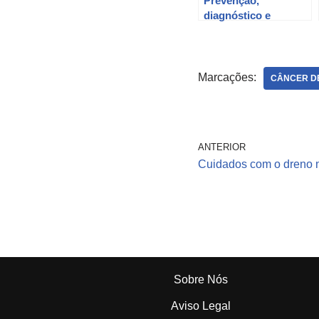
Prevenção,
diagnóstico e
tratamento do câncer
de pele.
Marcações:
CÂNCER D
ANTERIOR
Cuidados com o dreno n
Sobre Nós
Aviso Legal