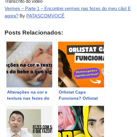
Transcrito do video
Vermes – Parte 1 – Encontrei vermes nas fezes do meu cão! E
agora?
By
PATASCOMVOCÊ
Posts Relacionados:
Alterações na cor e
Orlistat Caps
textura nas fezes do
Funciona? Orlistat
bebe o que significa
Caps Emagrece
Mesmo? Elimine a
Gordura Ingerida nas
Fezes