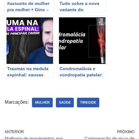
#assunto de mulher
Tudo sobre a nova
pra mulher + Gino –
variante do
canesten calm
coronavírus:
informações
atualizadas e
detalhes importantes.
Traumas na medula
Condromalácia e
espinhal: causas
condropatia patelar:
principais e
conheça todos os
informações
detalhes e
importantes.
informações
importantes
Marcações:
MULHER
SAÚDE
TIREOIDE
ANTERIOR
PRÓXIMO
Melhoria de movimentos nos
Comparação de risco de