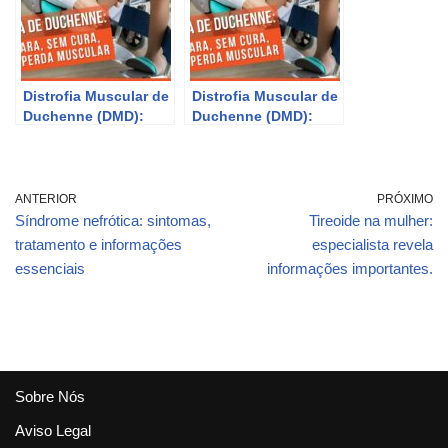
Distrofia Muscular de
Distrofia Muscular de
Duchenne (DMD):
Duchenne (DMD):
Causas, Sintomas e
Causas, Sintomas e
Tratamentos – Guia
Tratamentos – Guia
Completo da RedeTV
Completo da RedeTV
Explanations #28
Explanations #28
ANTERIOR
PRÓXIMO
Síndrome nefrótica: sintomas,
Tireoide na mulher:
tratamento e informações
especialista revela
essenciais
informações importantes.
Sobre Nós
Aviso Legal