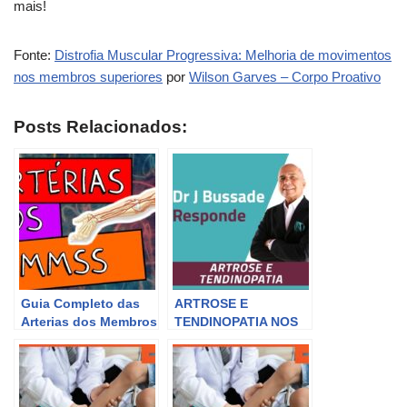
mais!
Fonte:
Distrofia Muscular Progressiva: Melhoria de movimentos
nos membros superiores
por
Wilson Garves – Corpo Proativo
Posts Relacionados:
Guia Completo das
ARTROSE E
Arterias dos Membros
TENDINOPATIA NOS
Superiores –
MEMBROS
Anatomia e Funções.
SUPERIORES |
Medicina
Ortomolecular