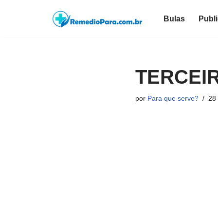
Bulas
Publ
Pular
para
o
conteúdo
TERCEI
por
Para que serve?
28