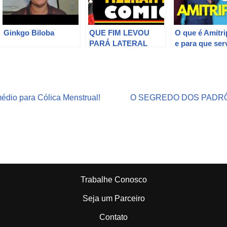
Ginkgo Biloba
QUE FIM LEVOU
O que é Amitrip
PARÁ LATERAL
e para que ser
QUE JOGOU POR
perigoso? [Ate
SANTOS, GRÊMIO E
Dr Tontura e D
FLAMENGO ?
Maria Fernand
dio para Cólica Menstrual!
O SEGREDO DOS PADRÕ
Trabalhe Conosco
Seja um Parceiro
Contato