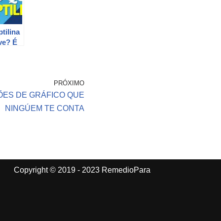
tilina
ve? É
nção]|
ra
a
PRÓXIMO
ES DE GRÁFICO QUE
NINGÚEM TE CONTA
Copyright © 2019 - 2023 RemedioPara