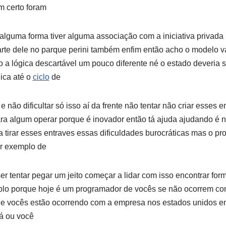
m certo foram
lguma forma tiver alguma associação com a iniciativa privada
arte dele no parque perini também enfim então acho o modelo v
o a lógica descartável um pouco diferente né o estado deveria 
ica até o
ciclo
de
 não dificultar só isso aí da frente não tentar não criar esses
a algum operar porque é inovador então tá ajuda ajudando é n
tirar esses entraves essas dificuldades burocráticas mas o pro
or exemplo de
er tentar pegar um jeito começar a lidar com isso encontrar form
mplo porque hoje é um programador de vocês se não ocorrem co
ille vocês estão ocorrendo com a empresa nos estados unidos em
lá ou você