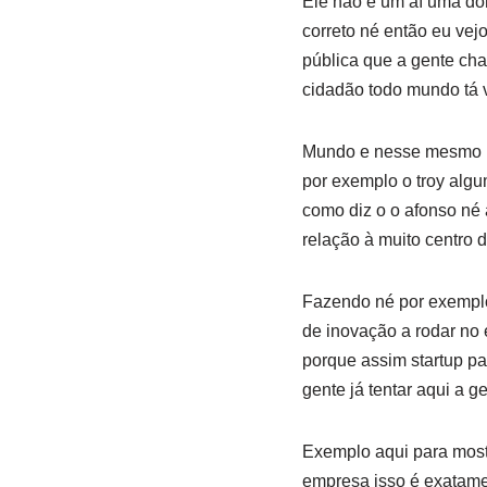
Ele não é um aí uma do
correto né então eu vej
pública que a gente ch
cidadão todo mundo tá
Mundo e nesse mesmo pl
por exemplo o troy alg
como diz o o afonso né 
relação à muito centro
Fazendo né por exemplo
de inovação a rodar no 
porque assim startup pa
gente já tentar aqui a 
Exemplo aqui para most
empresa isso é exatamen