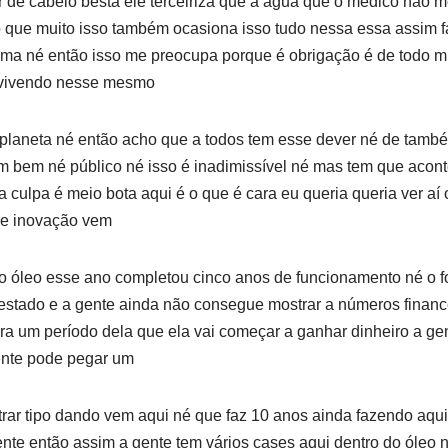
r de cabelo besta ele terceiriza que a água que o médico não
o que muito isso também ocasiona isso tudo nessa essa assim f
ama né então isso me preocupa porque é obrigação é de todo 
 vivendo nesse mesmo
aneta né então acho que a todos tem esse dever né de també
um bem né público né isso é inadimissível né mas tem que aco
a culpa é meio bota aqui é o que é cara eu queria queria ver aí
 de inovação vem
 óleo esse ano completou cinco anos de funcionamento né o foi
estado e a gente ainda não consegue mostrar a números financ
ra um período dela que ela vai começar a ganhar dinheiro a gent
gente pode pegar um
rar tipo dando vem aqui né que faz 10 anos ainda fazendo aqu
te então assim a gente tem vários cases aqui dentro do óleo né