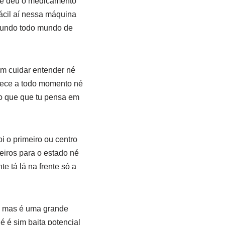
 me deu o medicamento
ácil aí nessa máquina
mundo todo mundo de
m cuidar entender né
ntece a todo momento né
 o que que tu pensa em
 o primeiro ou centro
eiros para o estado né
e tá lá na frente só a
i mas é uma grande
 é sim baita potencial