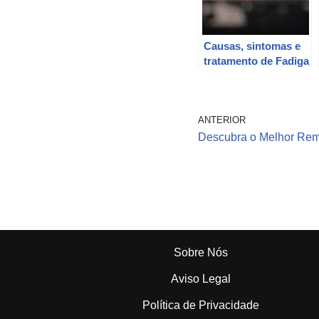
Causas, sintomas e
tratamento de Fadiga
Ocular
ANTERIOR
Descubra o Melhor Remé
Sobre Nós
Aviso Legal
Política de Privacidade