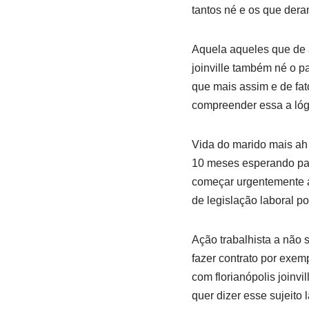
tantos né e os que dera
Aquela aqueles que de a
joinville também né o p
que mais assim e de fat
compreender essa a lóg
Vida do marido mais ah e
10 meses esperando par
começar urgentemente a 
de legislação laboral p
Ação trabalhista a não s
fazer contrato por exe
com florianópolis joinv
quer dizer esse sujeito 