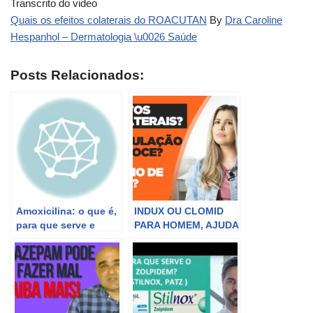
Transcrito do video
Quais os efeitos colaterais do ROACUTAN
By
Dra Caroline
Hespanhol – Dermatologia \u0026 Saúde
Posts Relacionados:
Amoxicilina: o que é,
INDUX OU CLOMID
para que serve e
PARA HOMEM, AJUDA
quais os efeitos
NA FERTILIDADE?
colaterais
QUAIS OS EFEITOS
COLATERAIS?