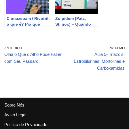
Clonazepam / Rivotril:
Zolpidem (Patz,
o que é? Pra quê
Stilnox) – Quando
serve? E quais os
tomar para dormir ?
principais efeitos
Quais os riscos e
colaterais?
efeitos colaterais ?
ANTERIOR
PRÓXIMO
Olha o Que o Alho Pode Fazer
Aula 5- Triazóis,
com Seu Pássaro
Estrobilurinas, Morfolinas e
Carboxamidas
Sobre Nós
Aviso Legal
Política de Privacidade