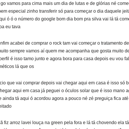
s go vamos para cima mais um dia de lutas e de glórias né com
em especial zinho transferir só para começar o dia daquele jeitã
qui ó ó o número do google bom dia bom pra silva vai lá tá co
pa eu tava
nfim acabei de comprar o rock tam vai começar o tratamento de
r muito sempre vamos aí quem me acompanha que gosta muito de
perfil é isso tamo junto e agora bora para casa depois eu vou fa
éticos lá que os
cio que vai comprar depois vai chegar aqui em casa é isso só b
hegar aqui em casa já peguei o óculos solar que é isso mano 
e ainda tá aqui ó acordou agora a pouco né zé preguiça fica até
eitado
 fiz arroz lavei louça na green pela fora e lá tá chovendo ela 