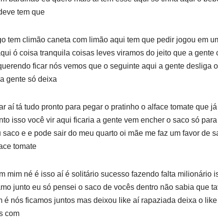
deve tem que
ngo tem climão caneta com limão aqui tem que pedir jogou em u
qui ó coisa tranquila coisas leves viramos do jeito que a gente
 querendo ficar nós vemos que o seguinte aqui a gente desliga o
 a gente só deixa
tar aí tá tudo pronto para pegar o pratinho o alface tomate que j
nto isso você vir aqui ficaria a gente vem encher o saco só para 
saco e e pode sair do meu quarto oi mãe me faz um favor de sa
face tomate
m mim né é isso aí é solitário sucesso fazendo falta milionário 
tamo junto eu só pensei o saco de vocês dentro não sabia que t
 é nós ficamos juntos mas deixou like aí rapaziada deixa o like
as com