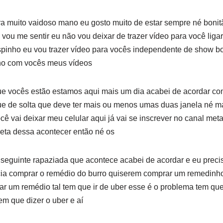
a muito vaidoso mano eu gosto muito de estar sempre né bonitã
vou me sentir eu não vou deixar de trazer vídeo para você li
espinho eu vou trazer vídeo para vocês independente de show b
nho com vocês meus vídeos
e vocês estão estamos aqui mais um dia acabei de acordar c
que de solta que deve ter mais ou menos umas duas janela né m
cê vai deixar meu celular aqui já vai se inscrever no canal met
eta dessa acontecer então né os
seguinte rapaziada que acontece acabei de acordar e eu preciso 
cia comprar o remédio do burro quiserem comprar um remedinho
ar um remédio tal tem que ir de uber esse é o problema tem que 
em que dizer o uber e aí