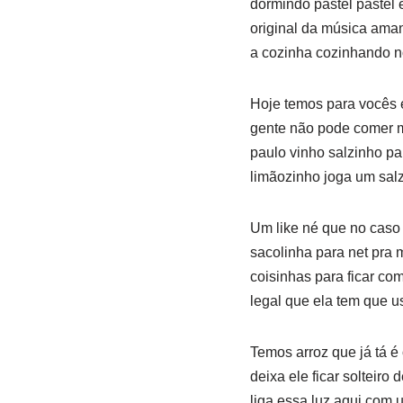
dormindo pastel pastel 
original da música ama
a cozinha cozinhando n
Hoje temos para vocês
gente não pode comer m
paulo vinho salzinho pa
limãozinho joga um salz
Um like né que no caso o
sacolinha para net pra
coisinhas para ficar co
legal que ela tem que u
Temos arroz que já tá é
deixa ele ficar solteiro
liga essa luz aqui com 