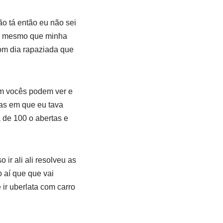
o tá então eu não sei
gar mesmo que minha
om dia rapaziada que
om vocês podem ver e
as em que eu tava
a de 100 o abertas e
ir ali ali resolveu as
 aí que que vai
ir uberlata com carro