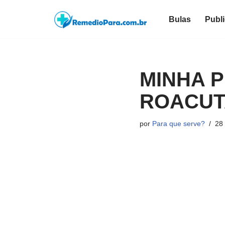
Bulas
Publ
Pular
para
o
conteúdo
MINHA 
ROACUTA
por
Para que serve?
28