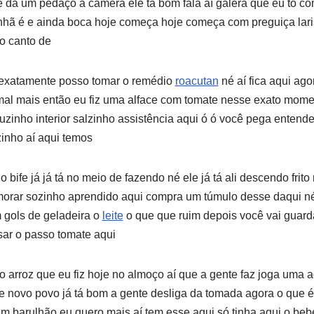
e dá um pedaço a câmera ele tá bom fala aí galera que eu tô c
nhã é e ainda boca hoje começa hoje começa com preguiça lar
o canto de
 exatamente posso tomar o remédio
roacutan
né aí fica aqui ag
al mais então eu fiz uma alface com tomate nesse exato momen
uzinho interior salzinho assistência aqui ó ó você pega entend
inho aí aqui temos
 bife já já tá no meio de fazendo né ele já tá ali descendo frit
 morar sozinho aprendido aqui compra um túmulo desse daqui n
m gols de geladeira o
leite
o que que ruim depois você vai guard
sar o passo tomate aqui
 o arroz que eu fiz hoje no almoço aí que a gente faz joga uma 
 de novo povo já tá bom a gente desliga da tomada agora o que é 
um barulhão eu quero mais aí tem esse aqui só tinha aqui o be