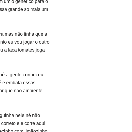
om um o genérico para o
issa grande só mais um
ora mas não tinha que a
to eu vou jogar o outro
eu a faca tomates joga
o né a gente conheceu
é e embala essas
ar que não ambiente
aguinha nele né não
correto ele corre aqui
bezinho com limãozinho