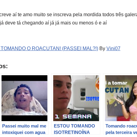
reve aí te amo muito se inscreva pela mordida todos três galera
já deve tá chegando aí já já mais ou menos ó e aí
 TOMANDO O ROACUTAN! (PASSEI MAL?!)
By
Vini07
os:
Passei muito mal me
ESTOU TOMANDO
Tomando roac
intoxiquei com agua
ISOTRETINOÍNA
pela terceira v