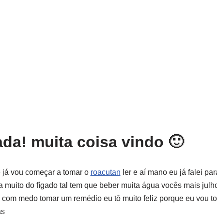
ada! muita coisa vindo 🙂
cê já vou começar a tomar o
roacutan
ler e aí mano eu já falei pa
a muito do fígado tal tem que beber muita água vocês mais julh
com medo tomar um remédio eu tô muito feliz porque eu vou to
as