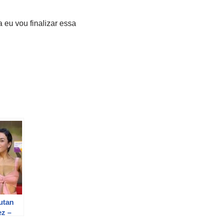
 eu vou finalizar essa
utan
ez –