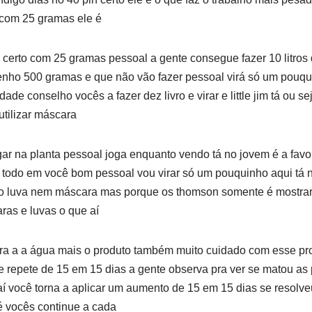
com 25 gramas ele é
 certo com 25 gramas pessoal a gente consegue fazer 10 litros 
 tenho 500 gramas e que não vão fazer pessoal virá só um pouq
dade conselho vocês a fazer dez livro e virar e little jim tá ou s
 utilizar máscara
ar na planta pessoal joga enquanto vendo tá no jovem é a favo
 todo em você bom pessoal vou virar só um pouquinho aqui tá n
o luva nem máscara mas porque os thomson somente é mostrar
ras e luvas o que aí
ra a a água mais o produto também muito cuidado com esse prod
 repete de 15 em 15 dias a gente observa pra ver se matou as 
aí você torna a aplicar um aumento de 15 em 15 dias se resolv
é vocês continue a cada