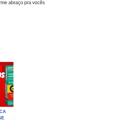
orme abraço pra vocês
CA
SE
 NAS
AS