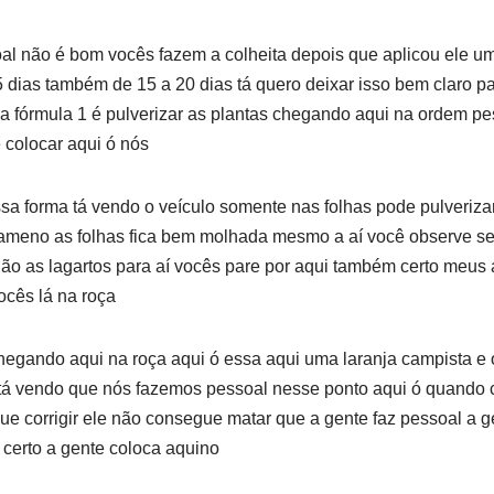
oal não é bom vocês fazem a colheita depois que aplicou ele u
dias também de 15 a 20 dias tá quero deixar isso bem claro pa
na fórmula 1 é pulverizar as plantas chegando aqui na ordem p
 colocar aqui ó nós
sa forma tá vendo o veículo somente nas folhas pode pulverizar
 ameno as folhas fica bem molhada mesmo a aí você observe se
gão as lagartos para aí vocês pare por aqui também certo meus
ocês lá na roça
egando aqui na roça aqui ó essa aqui uma laranja campista e 
tá vendo que nós fazemos pessoal nesse ponto aqui ó quando 
e corrigir ele não consegue matar que a gente faz pessoal a gen
certo a gente coloca aquino