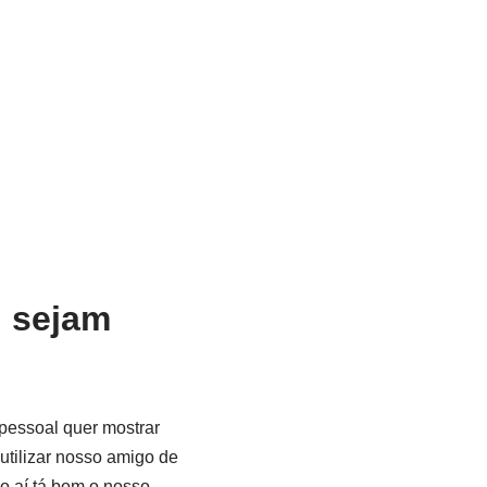
, sejam
pessoal quer mostrar
utilizar nosso amigo de
do aí tá bom o nosso