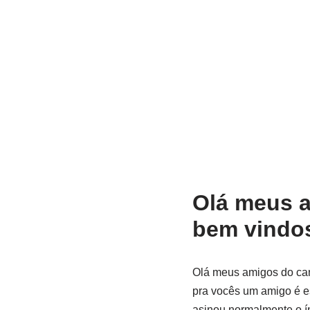
Olá meus a
bem vindos
Olá meus amigos do can
pra vocês um amigo é es
asinou normalmente o ín