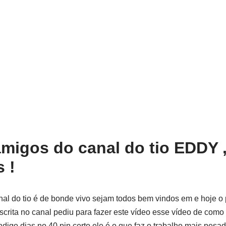
migos do canal do tio EDDY 
 !
al do tio é de bonde vivo sejam todos bem vindos em e hoje o 
crita no canal pediu para fazer este vídeo esse vídeo de como 
digo dias no 40 pin certo ele é o que faz o trabalho mais pesa