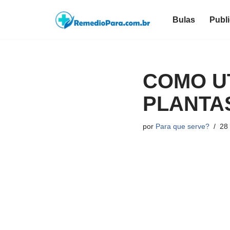
Bulas
Publ
Pular
para
o
conteúdo
COMO UT
PLANTA
por
Para que serve?
28