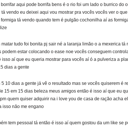
orrifar aqui pode borrifa bens é o rio foi um lado o burrico do ou
 tá vendo eu deixei aqui vou mostrar pra vocês vocês ver o qu
e formiga tá vendo quando tem é pulgão cochonilha aí as formiga
lize
atar tudo foi bonita pj sair né a laranja limão o a mexerica t
s podem estar colocando o ease noe vocês conseguem controla
é isso aí que eu queria mostrar para vocês aí ó a pulveriza a p
15 dias a gente
 5 10 dias a gente já vê o resultado mas se vocês quiserem é r
e 15 em 15 dias beleza meus amigos então é isso aí que eu qu
 pm quem quiser adquirir na i love you de casa de ração acha el
a isso não me engano
ém tem pessoal tá então é isso aí quem gostou da um like se 