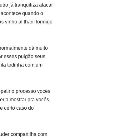
tro já tranquiliza atacar
e acontece quando o
s vinho al thani formigo
á normalmente dá muito
r esses pulgão seus
lanta todinha com um
epetir o processo vocês
eria mostrar pra vocês
e certo caso do
puder compartilha com