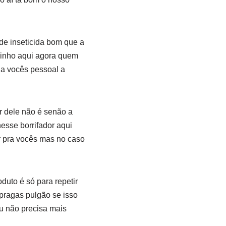
de inseticida bom que a
uinho aqui agora quem
eja vocês pessoal a
r dele não é senão a
esse borrifador aqui
 pra vocês mas no caso
uto é só para repetir
pragas pulgão se isso
eu não precisa mais