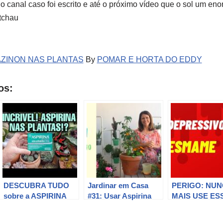
o canal caso foi escrito e até o próximo vídeo que o sol um en
tchau
AZINON NAS PLANTAS
By
POMAR E HORTA DO EDDY
os:
DESCUBRA TUDO
Jardinar em Casa
PERIGO: NUN
sobre a ASPIRINA
#31: Usar Aspirina
MAIS USE ES
nas PLANTAS e
nas Plantas, Mitos e
COMPRIMIDO
SUCULENTAS
Verdades
SUAS PLANT