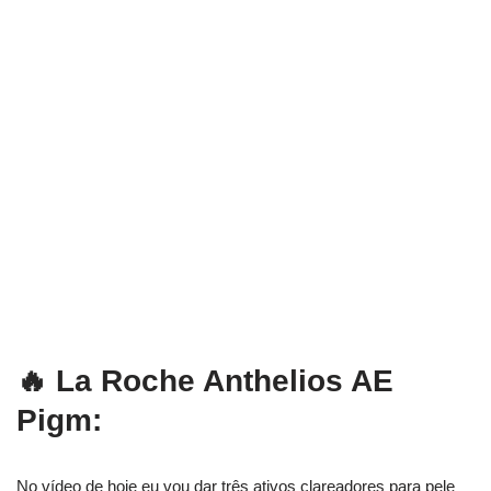
🔥 La Roche Anthelios AE
Pigm:
No vídeo de hoje eu vou dar três ativos clareadores para pele