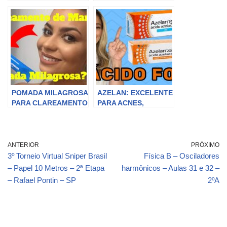
Pigmentbio Foaming
TIPOS DE MANCHAS
Cream e Glycolique
Dermage resenha
POMADA MILAGROSA
AZELAN: EXCELENTE
PARA CLAREAMENTO
PARA ACNES,
DE MANCHAS NO
ROSÁCEA,
ROSTO
FOLICULITE,
MANCHAS NAS
AXILAS, VIRILHA,
ANTERIOR
PRÓXIMO
ROSTO E MUITO
3º Torneio Virtual Sniper Brasil
Física B – Osciladores
MAIS!
– Papel 10 Metros – 2ª Etapa
harmônicos – Aulas 31 e 32 –
– Rafael Pontin – SP
2ºA