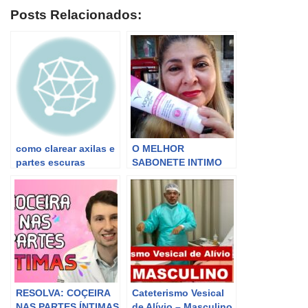
Posts Relacionados:
como clarear axilas e
O MELHOR
partes escuras
SABONETE INTIMO
infalível
DO MUNDO ACABA
COM O ODOR
VAGINAL,CONTROLA
O PH DAS PARTES
INTIMAS
RESOLVA: COÇEIRA
Cateterismo Vesical
NAS PARTES ÍNTIMAS
de Alívio – Masculino