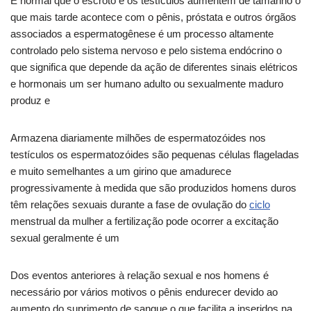
É normal que o escroto e os testículos aumentem de tamanho o
que mais tarde acontece com o pênis, próstata e outros órgãos
associados a espermatogênese é um processo altamente
controlado pelo sistema nervoso e pelo sistema endócrino o
que significa que depende da ação de diferentes sinais elétricos
e hormonais um ser humano adulto ou sexualmente maduro
produz e
Armazena diariamente milhões de espermatozóides nos
testículos os espermatozóides são pequenas células flageladas
e muito semelhantes a um girino que amadurece
progressivamente à medida que são produzidos homens duros
têm relações sexuais durante a fase de ovulação do
ciclo
menstrual da mulher a fertilização pode ocorrer a excitação
sexual geralmente é um
Dos eventos anteriores à relação sexual e nos homens é
necessário por vários motivos o pênis endurecer devido ao
aumento do suprimento de sangue o que facilita a inseridos na