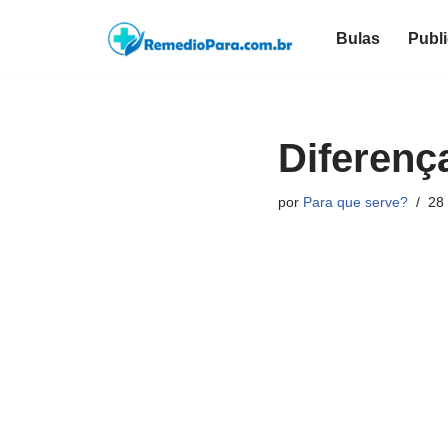
Bulas
Publ
Pular
para
o
conteúdo
Diferenç
por
Para que serve?
28