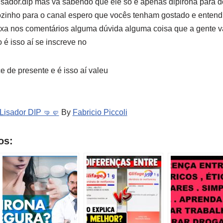
sador.dip mas vá sabendo que ele só é apenas dipirona para dor
zinho para o canal espero que vocês tenham gostado e entendi
ixa nos comentários alguma dúvida alguma coisa que a gente v
 é isso aí se inscreve no
ce de presente e é isso aí valeu
 Lisador DIP 🤜🤛
By
Fabricio Piccoli
os: