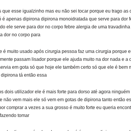
que esse igualzinho mas eu não sei tocar porque eu trago as
só é apenas dipirona dipirona monoidratada que serve para dor f
do ele serve para dor no corpo febre alergia de uma travadinha
a dor no corpo para
e é muito usado após cirurgia pessoa faz uma cirurgia porque 
mente passam lisador porque ele ajuda muito na dor nada e a d
servia em gota só que hoje ele também certo só que ele é bem 
é dipirona tá então essa
 os dois utilizador ele é mais forte para dorso até agora ningu
 não vem mais ele só vem em gotas de dipirona tanto então es
 por comprar a vezes a sua grosso é muito forte eu queria encont
 fazendo tomar