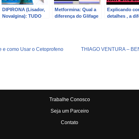
DIPIRONA (Lisador,
Metformina: Qual a
Explicando co
Novalgina): TUDO
diferença do Glifage
detalhes , a di
SOBRE e porque foi
para o Glifage XR? │
entre genéricos
PROIBIDA nos EUA
Médico Explica
similares , éti
bem explicado
e e como Usar o Cetoprofeno
THIAGO VENTURA – BE
Trabalhe Conosco
Seja um Parceiro
Contato