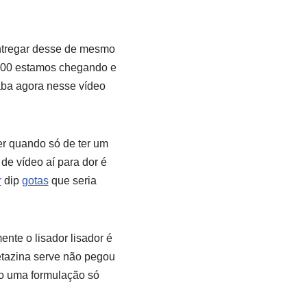
ntregar desse de mesmo
.200 estamos chegando e
ba agora nesse vídeo
er quando só de ter um
de vídeo aí para dor é
r
dip
gotas
que seria
ente o lisador lisador é
etazina serve não pegou
to uma formulação só