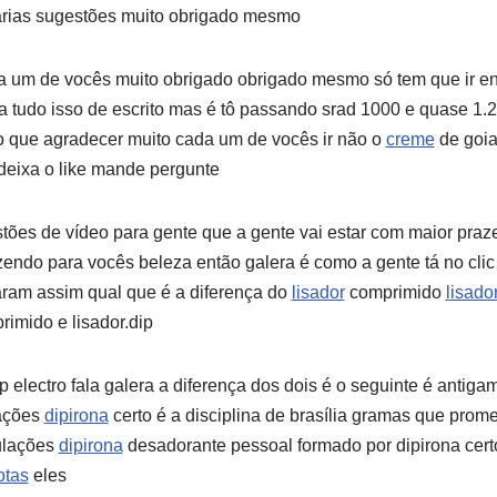
rias sugestões muito obrigado mesmo
 um de vocês muito obrigado obrigado mesmo só tem que ir e
 tudo isso de escrito mas é tô passando srad 1000 e quase 1
ho que agradecer muito cada um de vocês ir não o
creme
de goia
 deixa o like mande pergunte
ões de vídeo para gente que a gente vai estar com maior praz
zendo para vocês beleza então galera é como a gente tá no clic 
am assim qual que é a diferença do
lisador
comprimido
lisado
rimido e lisador.dip
electro fala galera a diferença dos dois é o seguinte é antigam
lações
dipirona
certo é a disciplina de brasília gramas que prom
ulações
dipirona
desadorante pessoal formado por dipirona cer
otas
eles