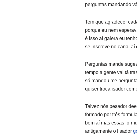
perguntas mandando vá
Tem que agradecer cada
porque eu nem esperava
é isso aí galera eu ten
se inscreve no canal aí
Perguntas mande sugest
tempo a gente vai tá tra
só mandou me perguntar
quiser troca isador comp
Talvez nós pesador deep 
formado por três formu
bem aí mas essas form
antigamente o lisador
g