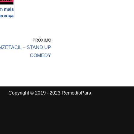
m mais
ferença
 ,
cos
PRÓXIMO
NZETACIL – STAND UP
COMEDY
Copyright © 2019 - 2023 RemedioPara