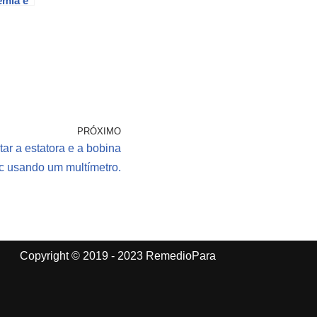
emia e
–
l do
PRÓXIMO
ar a estatora e a bobina
c usando um multímetro.
Copyright © 2019 - 2023 RemedioPara