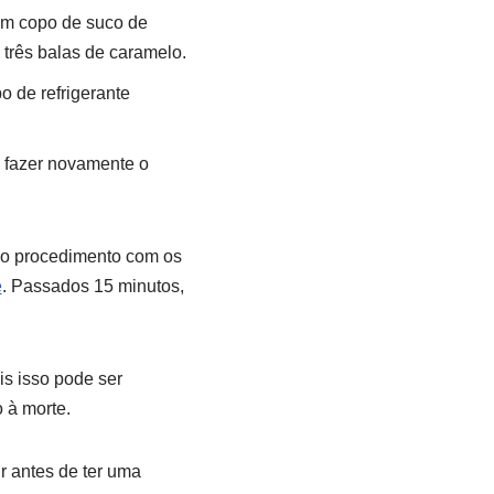
um copo de suco de
 três balas de caramelo.
 de refrigerante
e fazer novamente o
smo procedimento com os
e
. Passados 15 minutos,
is isso pode ser
 à morte.
r antes de ter uma