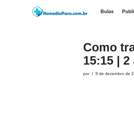
Bulas
Publ
Pular
para
o
conteúdo
Como tra
15:15 | 2
por
9 de dezembro de 