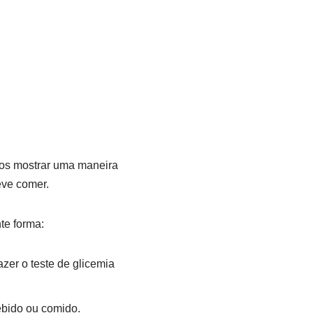
amos mostrar uma maneira
eve comer.
te forma:
zer o teste de glicemia
ebido ou comido.