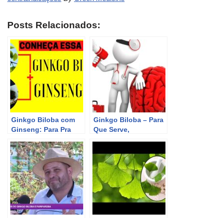
Posts Relacionados:
Ginkgo Biloba com
Ginkgo Biloba – Para
Ginseng: Para Pra
Que Serve,
Que Serve Ginkgo
Benefícios, Efeitos
Biloba com Ginseng?
Colaterais e
Entenda Seus
Indicações
Benefícios!