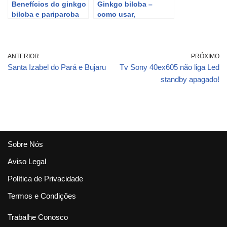
Benefícios do ginkgo
Ginkgo biloba –
biloba e pariparoba
como usar,
benefícios e efeitos
colaterais!
ANTERIOR
PRÓXIMO
Santa Izabel do Pará e Bujaru
Tv Sony 40ex605 não liga Led
standby apagado!
Sobre Nós
Aviso Legal
Política de Privacidade
Termos e Condições
Trabalhe Conosco