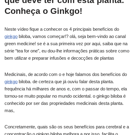
que deve ter com esta planta.
Conheça o Ginkgo!
Neste vídeo fique a conhecer os 4 principais benefícios do
ginkgo
biloba, vamos começar!? olá, seja bem-vindo ao canal
green medicine! se é a sua primeira vez por aqui, saiba que na
série “tea for one”, eu dou-lhe informações práticas sobre como
bem utilizar e preparar infusões e decocções de plantas
Medicinais, de acordo com o e hoje falamos dos benefícios do
ginkgo
biloba. de certeza que já ouviu falar desta planta.
frequência há milhares de anos e, com o passar do tempo, ela
tornou-se muito popular no mundo ocidental. o ginkgo biloba é
conhecido por ser das propriedades medicinais desta planta.
mas,
Concretamente, quais são os seus benefícios para cerebral e a
concentração o ginkgo biloba melhora a por isso, facilita o