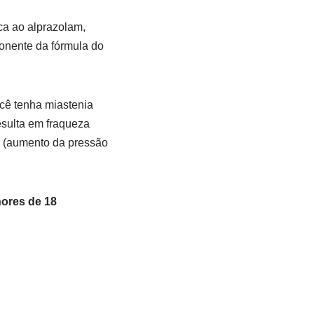
ca ao alprazolam,
onente da fórmula do
cê tenha miastenia
esulta em fraqueza
o (aumento da pressão
ores de 18