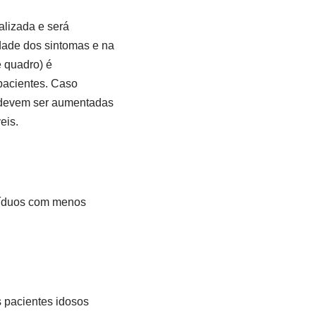
alizada e será
dade dos sintomas e na
e quadro) é
pacientes. Caso
 devem ser aumentadas
eis.
ivíduos com menos
 pacientes idosos