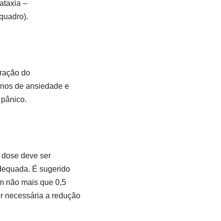
ataxia –
quadro).
uração do
ornos de ansiedade e
 pânico.
 dose deve ser
dequada. É sugerido
em não mais que 0,5
r necessária a redução