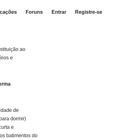
icações
Foruns
Entrar
Registre-se
tituição ao
rios e
forma
uldade de
 para dormir)
curta e
dos batimentos do