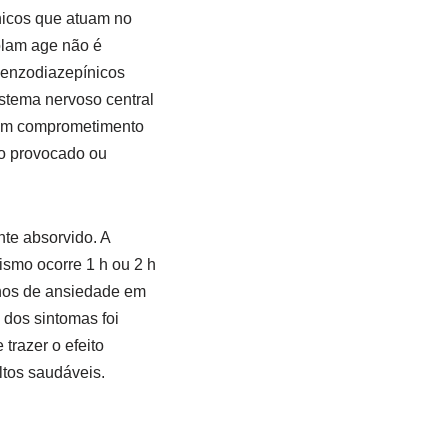
icos que atuam no
olam age não é
benzodiazepínicos
stema nervoso central
 um comprometimento
no provocado ou
nte absorvido. A
smo ocorre 1 h ou 2 h
rnos de ansiedade em
 dos sintomas foi
trazer o efeito
ltos saudáveis.