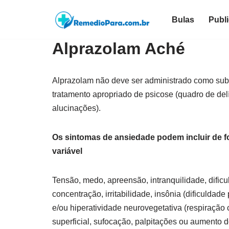
Bulas
Publ
Pular
para
Alprazolam Aché
o
conteúdo
Alprazolam não deve ser administrado como subs
tratamento apropriado de psicose (quadro de delí
alucinações).
Os sintomas de ansiedade podem incluir de 
variável
Tensão, medo, apreensão, intranquilidade, dific
concentração, irritabilidade, insônia (dificuldade
e/ou hiperatividade neurovegetativa (respiração 
superficial, sufocação, palpitações ou aumento 