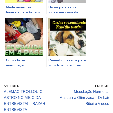
Medicamentos
Dicas para salvar
básicos para ter em
vidas em caso de
casa/ Caixa
ataque cardíaco com
organizadora de
o Dr. Lucas
medicamentos/
Fustinoni, médico –
Farmacinha em casa!
CRMPR 30155.
Como fazer
Remédio caseiro para
reanimação
vômito em cachorro,
cardiorrespiratória em
seu cachorro está
4 passos – Aula
vomitando cuide em
prática para salvar
casa
vidas
ANTERIOR
PRÓXIMO
ALEMAO TROLLOU O
Modulação Hormonal
ASTRO NO MEIO DA
Masculina Otimizada – Dr Lair
ENTREVISTA! – RAZAH
Ribeiro Videos
ENTREVISTA