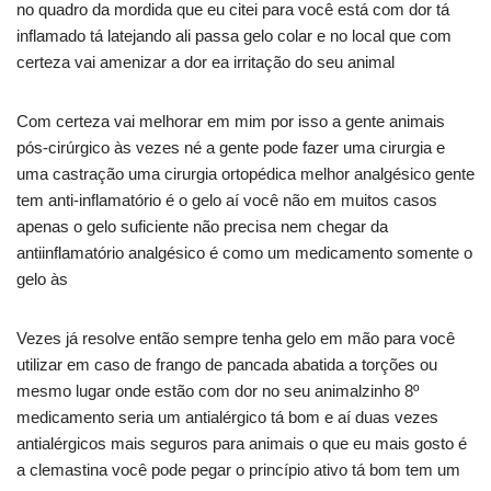
no quadro da mordida que eu citei para você está com dor tá
inflamado tá latejando ali passa gelo colar e no local que com
certeza vai amenizar a dor ea irritação do seu animal
Com certeza vai melhorar em mim por isso a gente animais
pós-cirúrgico às vezes né a gente pode fazer uma cirurgia e
uma castração uma cirurgia ortopédica melhor analgésico gente
tem anti-inflamatório é o gelo aí você não em muitos casos
apenas o gelo suficiente não precisa nem chegar da
antiinflamatório analgésico é como um medicamento somente o
gelo às
Vezes já resolve então sempre tenha gelo em mão para você
utilizar em caso de frango de pancada abatida a torções ou
mesmo lugar onde estão com dor no seu animalzinho 8º
medicamento seria um antialérgico tá bom e aí duas vezes
antialérgicos mais seguros para animais o que eu mais gosto é
a clemastina você pode pegar o princípio ativo tá bom tem um