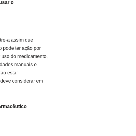
usar o
tre-a assim que
o pode ter ação por
r uso do medicamento,
lidades manuais e
rão estar
ê deve considerar em
armacêutico