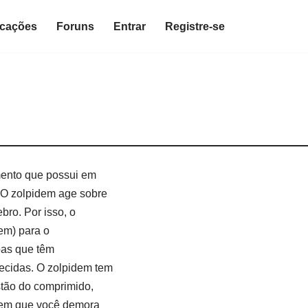
icações
Foruns
Entrar
Registre-se
ento que possui em
 O zolpidem age sobre
bro. Por isso, o
em) para o
oas que têm
ecidas. O zolpidem tem
stão do comprimido,
 em que você demora