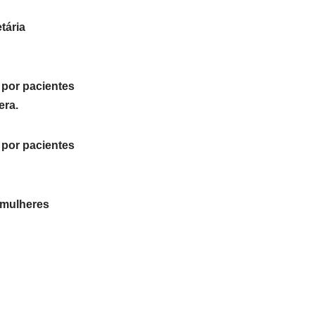
tária
 por pacientes
era.
 por pacientes
 mulheres