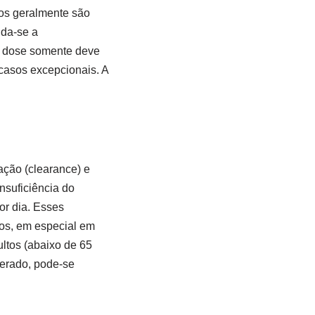
dos geralmente são
nda-se a
A dose somente deve
casos excepcionais. A
ção (clearance) e
nsuficiência do
or dia. Esses
os, em especial em
ultos (abaixo de 65
erado, pode-se