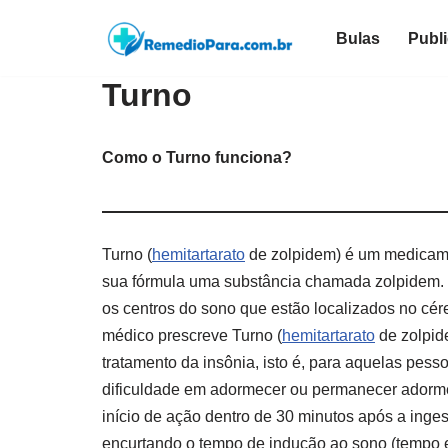
Bulas
Publ
Pular
para
Turno
o
conteúdo
Como o Turno funciona?
Turno (
hemitartarato
de zolpidem) é um medicam
sua fórmula uma substância chamada zolpidem.
os centros do sono que estão localizados no cére
médico prescreve Turno (
hemitartarato
de zolpid
tratamento da insônia, isto é, para aquelas pess
dificuldade em adormecer ou permanecer adorm
início de ação dentro de 30 minutos após a inge
encurtando o tempo de indução ao sono (tempo