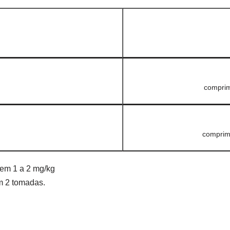
comprim
comprim
 em 1 a 2 mg/kg
em 2 tomadas.