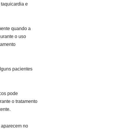
 taquicardia e
mente quando a
durante o uso
atamento
lguns pacientes
icos pode
rante o tratamento
tente.
 e aparecem no