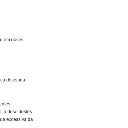
ou em doses
tica desejada
entes
o, a dose destes
eda excessiva da