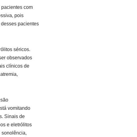
 pacientes com
ssiva, pois
o desses pacientes
ólitos séricos.
ser observados
s clínicos de
natremia,
 são
está vomitando
s. Sinais de
os e eletrólitos
, sonolência,