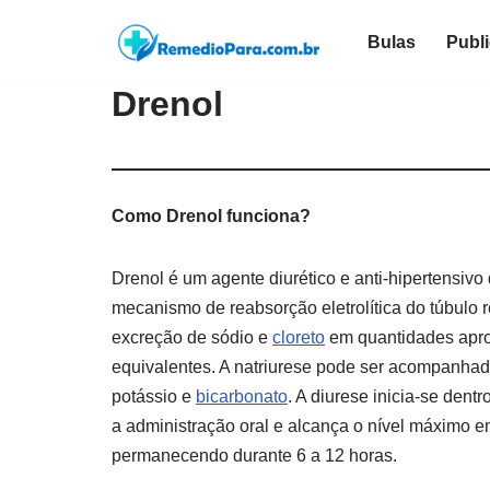
Bulas
Publ
Pular
para
Drenol
o
conteúdo
Como Drenol funciona?
Drenol é um agente diurético e anti-hipertensivo
mecanismo de reabsorção eletrolítica do túbulo
excreção de sódio e
cloreto
em quantidades apr
equivalentes. A natriurese pode ser acompanha
potássio e
bicarbonato
. A diurese inicia-se dent
a administração oral e alcança o nível máximo e
permanecendo durante 6 a 12 horas.