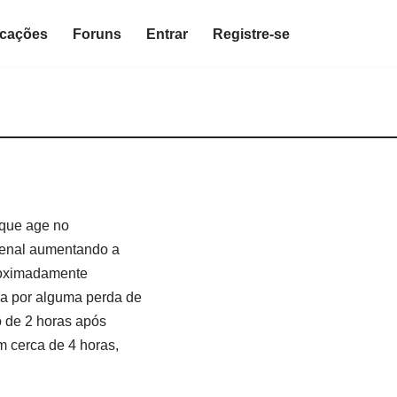
icações
Foruns
Entrar
Registre-se
 que age no
 renal aumentando a
oximadamente
da por alguma perda de
ro de 2 horas após
m cerca de 4 horas,