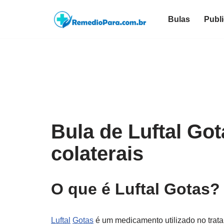
Bulas
Publ
Pular
para
o
conteúdo
Bula de Luftal Go
colaterais
O que é Luftal Gotas?
Luftal
Gotas
é um medicamento utilizado no trat