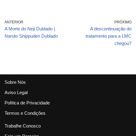
FAZIA PROPAGANDA
dermatite de contato
DA IVERMECTINA |
sistêmica?
Cortes 247
ANTERIOR
PRÓXIMO
A Morte do Neji Dublado |
A descontinuação do
Naruto Shippuden Dublado
tratamento para a LMC
chegou?
Sobre Nós
Aviso Legal
Política de Privacidade
Termos e Condições
Trabalhe Conosco