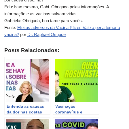
Edu: Isso mesmo, Gabi. Obrigada pelas informações. A
informação e as vacinas salvam vidas.
Gabriela: Obrigada, boa tarde para vocês.
Fonte:
Efeitos adversos da Vacina Pfizer. Vale a pena tomar a
vacina?
por
Dr. Raphael Osugue
Posts Relacionados:
Entenda as causas
Vacinação
da dor nas costas
coronavírus e
pela perspectiva de
rosuvastatina: Posso
Louise Hay com
me vacinar se tomar