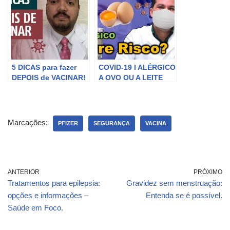
Renata Fornari.
rosuvastatina?
5 DICAS para fazer
COVID-19 I ALÉRGICO
DEPOIS de VACINAR!
A OVO OU A LEITE
DEVE SE VACINAR?
Marcações:
PFIZER
SEGURANÇA
VACINA
ANTERIOR
PRÓXIMO
Tratamentos para epilepsia:
Gravidez sem menstruação:
opções e informações –
Entenda se é possível.
Saúde em Foco.