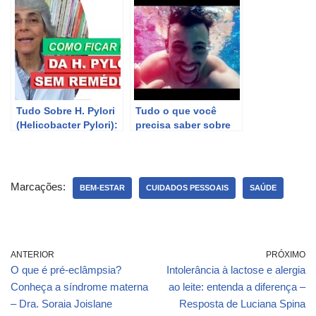
reconstrução do
Gessica Alvim
esfíncter anal.
Tudo Sobre H. Pylori
Tudo o que você
(Helicobacter Pylori):
precisa saber sobre
O que Você Precisa
Lesão Medular T9 em
Saber
perguntas e
respostas.
Marcações:
BEM-ESTAR
CUIDADOS PESSOAIS
SAÚDE
ANTERIOR
PRÓXIMO
O que é pré-eclâmpsia?
Intolerância à lactose e alergia
Conheça a síndrome materna
ao leite: entenda a diferença –
– Dra. Soraia Joislane
Resposta de Luciana Spina