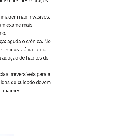
pulso nos pés e braços
e imagem não invasivos,
é um exame mais
io.
ça: aguda e crônica. No
e tecidos. Já na forma
a adoção de hábitos de
as irreversíveis para a
edidas de cuidado devem
ar maiores