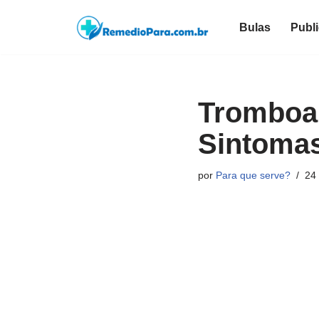
Bulas
Publ
Pular
para
o
conteúdo
Tromboan
Sintomas
por
Para que serve?
24 