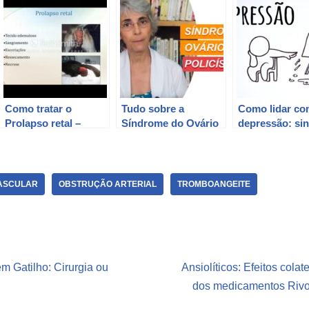
Como tratar o
Tudo sobre a
Como lidar co
Prolapso retal –
Síndrome do Ovário
depressão: si
Causas, sintomas e
Policístico: causas,
causas e
tratamentos.
sintomas e
tratamentos.
tratamentos.
ASCULAR
OBSTRUÇÃO ARTERIAL
TROMBOANGEITE
m Gatilho: Cirurgia ou
Ansiolíticos: Efeitos colat
dos medicamentos Rivot