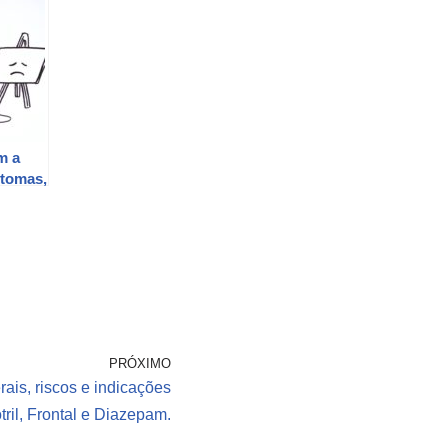
m a
ntomas,
PRÓXIMO
erais, riscos e indicações
ril, Frontal e Diazepam.