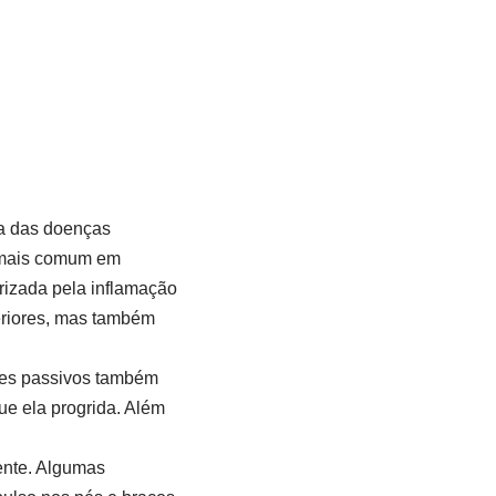
ma das doenças
é mais comum em
rizada pela inflamação
eriores, mas também
tes passivos também
ue ela progrida. Além
ente. Algumas