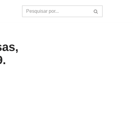
sas,
.