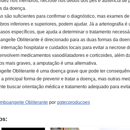
alidez nos membros, necrose nos dedos dos pés e ausência de 
os da doença.
o são suficientes para confirmar o diagnóstico, mas exames d
os inferiores e superiores, podem ajudar. Já a arteriografia 
casos específicos, que ajuda a determinar o tratamento necessár
ngeíte Obliterante é direcionado para as duas formas da doen
internação hospitalar e cuidados locais para evitar a necrose d
 envolvem medicamentos vasodilatadores e corticoides, além d
os mais graves, a amputação é uma alternativa.
eíte Obliterante é uma doença grave que pode ter consequênci
 a principal forma de prevenir e tratar a doença, mas outras m
nte buscar orientação médica e tratamento adequado para evit
mboangeite Obliterante
por
ggtecproducoes
os: