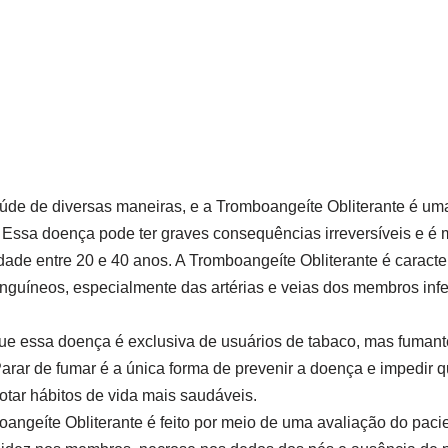
aúde de diversas maneiras, e a Tromboangeíte Obliterante é u
 Essa doença pode ter graves consequências irreversíveis e 
dade entre 20 e 40 anos. A Tromboangeíte Obliterante é caracte
nguíneos, especialmente das artérias e veias dos membros inf
que essa doença é exclusiva de usuários de tabaco, mas fuman
rar de fumar é a única forma de prevenir a doença e impedir q
otar hábitos de vida mais saudáveis.
angeíte Obliterante é feito por meio de uma avaliação do paci