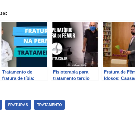
os:
Tratamento de
Fisioterapia para
Fratura de Fê
fratura de tíbia:
tratamento tardio
Idosos: Causa
opções de gesso e
pós-operatório de
Tratamentos –
cirurgia para a
fratura no fêmur com
Renato Rodrig
diáfise da perna.
Dr. Robson Sitta.
Pereira
FRATURAS
TRATAMENTO