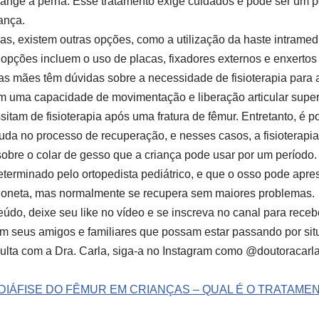
range a perna. Esse tratamento exige cuidados e pode ser um p
ança.
as, existem outras opções, como a utilização da haste intramedu
 opções incluem o uso de placas, fixadores externos e enxertos
as mães têm dúvidas sobre a necessidade de fisioterapia para a
m uma capacidade de movimentação e liberação articular superi
itam de fisioterapia após uma fratura de fêmur. Entretanto, é 
uda no processo de recuperação, e nesses casos, a fisioterap
bre o colar de gesso que a criança pode usar por um período.
terminado pelo ortopedista pediátrico, e que o osso pode apre
oneta, mas normalmente se recupera sem maiores problemas.
údo, deixe seu like no vídeo e se inscreva no canal para receb
 seus amigos e familiares que possam estar passando por situ
ulta com a Dra. Carla, siga-a no Instagram como @doutoracarla
DIÁFISE DO FÊMUR EM CRIANÇAS – QUAL É O TRATAME