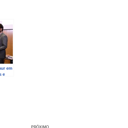
mur em
s e
ues
PRÓXIMO