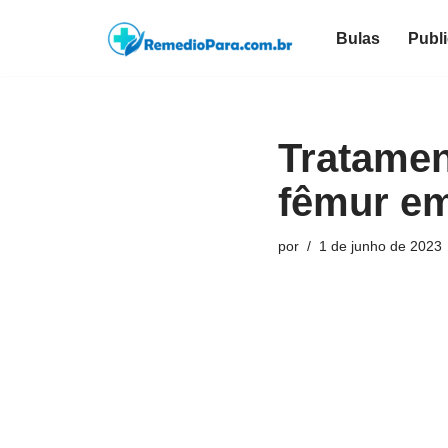
Bulas
Publ
Pular
para
o
conteúdo
Tratamen
fêmur em
por
1 de junho de 2023