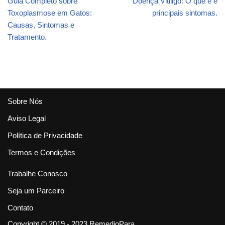
Guia Completo sobre
Doença Vitiligo: O que é e
Toxoplasmose em Gatos:
principais sintomas.
Causas, Sintomas e
Tratamento.
Sobre Nós
Aviso Legal
Política de Privacidade
Termos e Condições
Trabalhe Conosco
Seja um Parceiro
Contato
Copyright © 2019 - 2023 RemedioPara