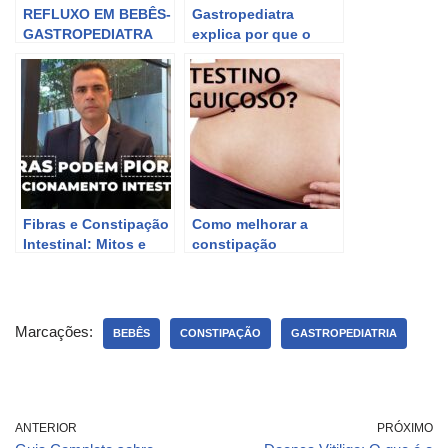
REFLUXO EM BEBÊS-
Gastropediatra
GASTROPEDIATRA
explica por que o
EXPLICA O QUE É E
bebê chora ao mamar
COMO TRATAR
Fibras e Constipação
Como melhorar a
Intestinal: Mitos e
constipação
Verdades com Dr.
intestinal: causas e
Fernando Lemos da
tratamentos.
Planeta Intestino.
Marcações:
BEBÊS
CONSTIPAÇÃO
GASTROPEDIATRIA
ANTERIOR
PRÓXIMO