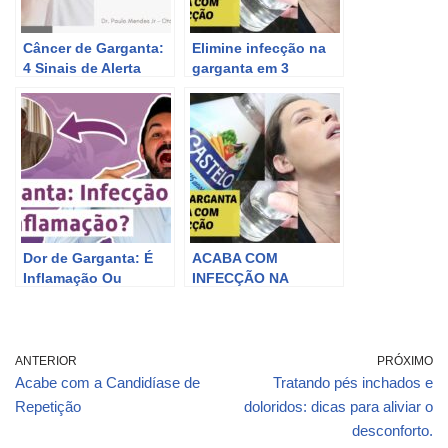
Câncer de Garganta:
Elimine infecção na
4 Sinais de Alerta
garganta em 3
para Suspeitar da
passos simples
Doença
Dor de Garganta: É
ACABA COM
Inflamação Ou
INFECÇÃO NA
Infecção? Aprenda a
GARGANTA Faça 3x
Identificar e Cuidar! |
Dr Rafael Freitas
ANTERIOR
PRÓXIMO
Acabe com a Candidíase de
Tratando pés inchados e
Repetição
doloridos: dicas para aliviar o
desconforto.