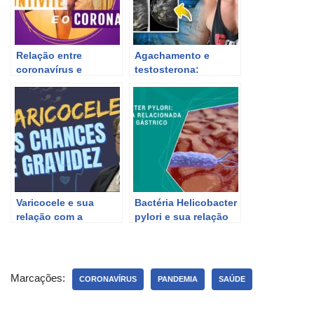
Relação entre
Agachamento e
coronavírus e
testosterona:
conjuntivite: o que se
entenda a sua
sabe até agora
relação e seus
beneficos
Varicocele e sua
Bactéria Helicobacter
relação com a
pylori e sua relação
fertilidade masculina.
com o câncer
gástrico
Marcações:
CORONAVÍRUS
PANDEMIA
SAÚDE