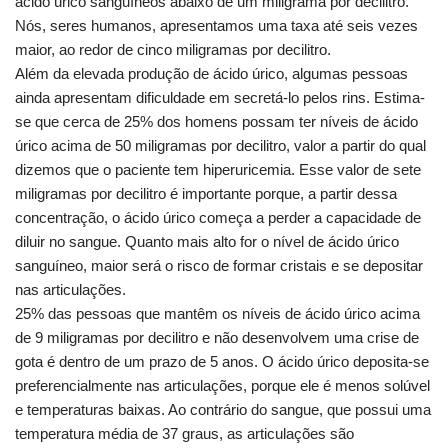
ácido úrico sanguíneos abaixo de um miligrama por decilitro.
Nós, seres humanos, apresentamos uma taxa até seis vezes
maior, ao redor de cinco miligramas por decilitro.
Além da elevada produção de ácido úrico, algumas pessoas
ainda apresentam dificuldade em secretá-lo pelos rins. Estima-
se que cerca de 25% dos homens possam ter níveis de ácido
úrico acima de 50 miligramas por decilitro, valor a partir do qual
dizemos que o paciente tem hiperuricemia. Esse valor de sete
miligramas por decilitro é importante porque, a partir dessa
concentração, o ácido úrico começa a perder a capacidade de
diluir no sangue. Quanto mais alto for o nível de ácido úrico
sanguíneo, maior será o risco de formar cristais e se depositar
nas articulações.
25% das pessoas que mantêm os níveis de ácido úrico acima
de 9 miligramas por decilitro e não desenvolvem uma crise de
gota é dentro de um prazo de 5 anos. O ácido úrico deposita-se
preferencialmente nas articulações, porque ele é menos solúvel
e temperaturas baixas. Ao contrário do sangue, que possui uma
temperatura média de 37 graus, as articulações são