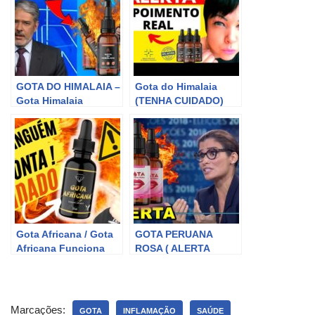
GOTA DO HIMALAIA –
Gota do Himalaia
Gota Himalaia
(TENHA CUIDADO)
funciona? Gota
GOTA DO HIMALAIA
Himalaia funciona
FUNCIONA? Gota do
mesmo? Gota
Himalaia é bom?
Himalaia
GOTA DO HIMALAIA
depoimentos?
Gota Africana / Gota
GOTA PERUANA
Africana Funciona
ROSA ( ALERTA
Mesmo? Gota
GOLPE ) GOTA
africana vale a pena?
PERUANA ROSA
Gota Africana é
FUNCIONA ? GOTA
Confiável?
PERUANA ROSA
Marcações:
GOTA
INFLAMAÇÃO
SAÚDE