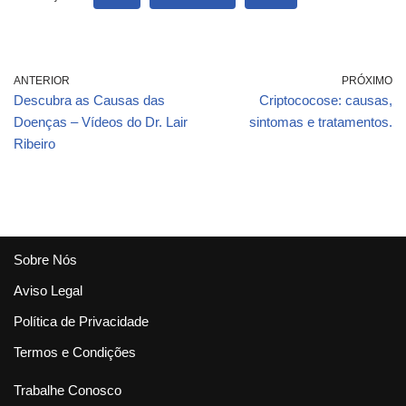
MERCADO LIVRE
ANTERIOR
PRÓXIMO
Descubra as Causas das
Criptococose: causas,
Doenças – Vídeos do Dr. Lair
sintomas e tratamentos.
Ribeiro
Sobre Nós
Aviso Legal
Política de Privacidade
Termos e Condições
Trabalhe Conosco