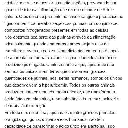
cristalizar e a se depositar nas articulações, provocando um
quadro de intensa inflamação que recebe o nome de Artrite
gotosa. O ácido úrico presente no nosso sangue é produzido no
fígado a partir da metabolização das purinas, um conjunto de
compostos nitrogenados presentes em todas as células.
Nós obtemos boa parte das purinas através da alimentação,
principalmente quando comemos carnes, sejam elas de
mamíferos, aves ou peixes. Uma dieta rica em colina é capaz
de aumentar de forma relevante a quantidade de ácido úrico
produzido pelo fígado. O interessante é que, apesar de não
sermos os únicos mamíferos que consomem grandes
quantidades de purinas, nós, seres humanos, somos os únicos
que desenvolvem a hiperuricemia. Todos os outros animais
produzem uma enzima chamada uricase, que transforma o
ácido úrico em alantoína, uma substância bem mais solúvel e
de mais fácil excreção.
Em todo o reino animal, apenas os quatro grandes primatas:
orangotango, gorila, chipanzé e os humanos, não têm
capacidade de transformar o ácido úrico em alantoína. Isso